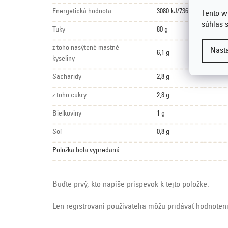
Energetická hodnota
3080 kJ/736 kcal
Tento w
súhlas 
Tuky
80 g
z toho nasýtené mastné
Nast
6,1 g
kyseliny
Sacharidy
2,8 g
z toho cukry
2,8 g
Bielkoviny
1 g
Soľ
0,8 g
Položka bola vypredaná…
Buďte prvý, kto napíše príspevok k tejto položke.
Len registrovaní používatelia môžu pridávať hodnoten