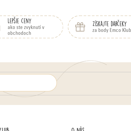
Lepšie ceny
Získajte darčeky
ako ste zvyknutí v
za body Emco Klu
obchodoch
Klub
O nás