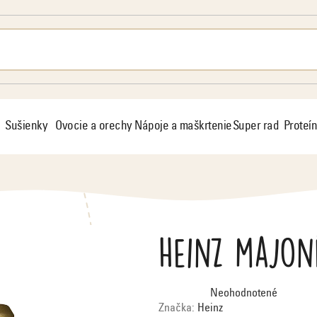
Sušienky
Ovocie a orechy
Nápoje a maškrtenie
Super rad
Proteín
Heinz majon
Priemerné
Neohodnotené
hodnotenie
produktu
Značka:
Heinz
je