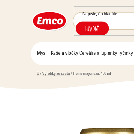
Prejsť
na
obsah
HĽADAŤ
Mysli
Kaše a vločky
Cereálie a lupienky
Tyčinky
Domov
/
Výrobky zo sveta
/
Heinz majonéza, 480 ml