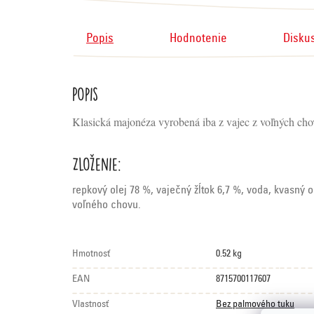
Popis
Hodnotenie
Disku
Popis
Klasická majonéza vyrobená iba z vajec z voľných chovo
Zloženie:
repkový olej 78 %, vaječný žĺtok 6,7 %, voda, kvasný 
voľného chovu.
Hmotnosť
0.52 kg
EAN
8715700117607
Vlastnosť
Bez palmového tuku