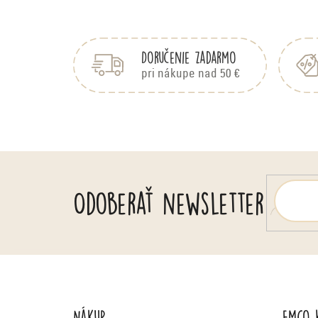
Z
á
p
Doručenie zadarmo
ä
pri nákupe nad 50 €
t
i
e
Odoberať newsletter
Nákup
Emco 