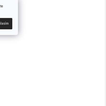
te
lasím