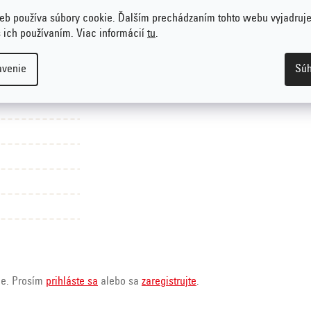
eb používa súbory cookie. Ďalším prechádzaním tohto webu vyjadruje
s ich používaním. Viac informácií
tu
.
avenie
Súh
ie. Prosím
prihláste sa
alebo sa
zaregistrujte
.