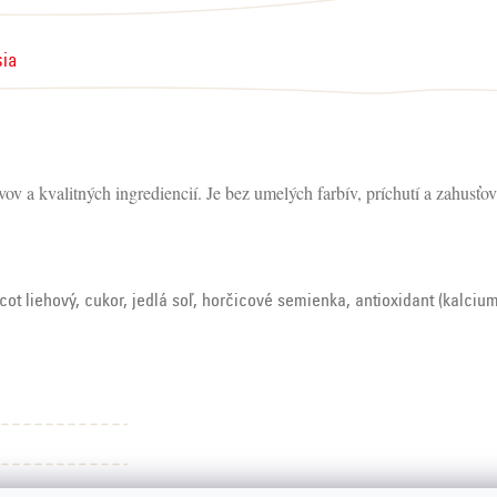
sia
v a kvalitných ingrediencií. Je bez umelých farbív, príchutí a zahusťov
ocot liehový, cukor, jedlá soľ, horčicové semienka, antioxidant (kalci