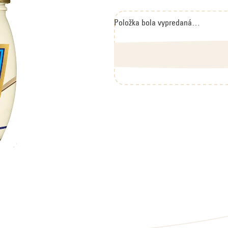
0,0
z
5
hviezdičiek.
Položka bola vypredaná…