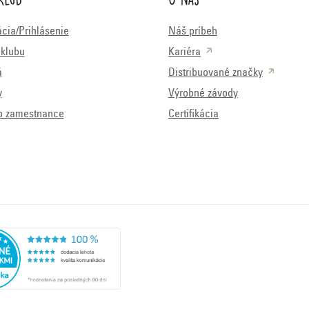
ácia/Prihlásenie
Náš príbeh
klubu
Kariéra
á
Distribuované značky
y
Výrobné závody
o zamestnance
Certifikácia