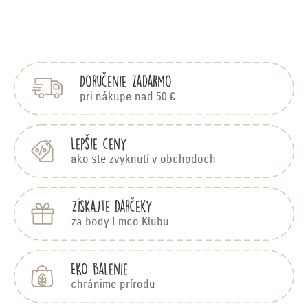
O
v
Z
á
l
p
á
Doručenie zadarmo
ä
d
t
pri nákupe nad 50 €
i
a
e
c
Lepšie ceny
ako ste zvyknutí v obchodoch
i
e
Získajte darčeky
p
za body Emco Klubu
r
v
EKO balenie
k
chránime prírodu