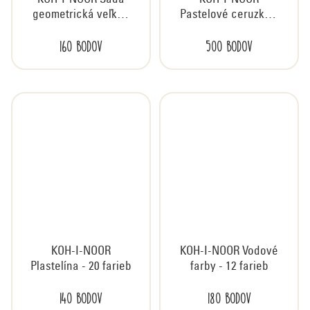
KOH-I-NOOR Sada
KOH-I-NOOR
geometrická veľká -
Pastelové ceruzky v
4 diely
plechovej krabičke -
160 bodov
500 bodov
12 farieb
KOH-I-NOOR
KOH-I-NOOR Vodové
Plastelína - 20 farieb
farby - 12 farieb
140 bodov
180 bodov