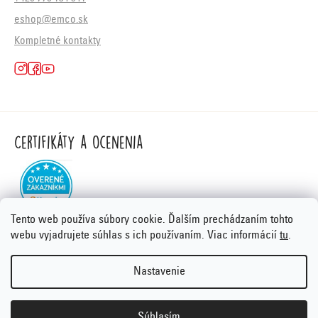
eshop@emco.sk
Kompletné kontakty
Certifikáty a ocenenia
Tento web používa súbory cookie. Ďalším prechádzaním tohto
webu vyjadrujete súhlas s ich používaním. Viac informácií
tu
.
Nastavenie
Vytvoril Shoptet Premium
&
PORTA DESIGN
Copyright 2026
Emco.sk
. Všetky práva vyhradené.
Súhlasím