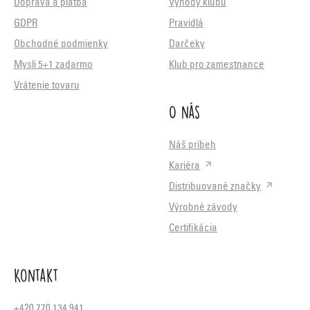
Doprava a platba
Výhody klubu
GDPR
Pravidlá
Obchodné podmienky
Darčeky
Mysli 5+1 zadarmo
Klub pro zamestnance
Vrátenie tovaru
O nás
Náš príbeh
Kariéra
Distribuované značky
Výrobné závody
Certifikácia
Kontakt
+420 770 134 941