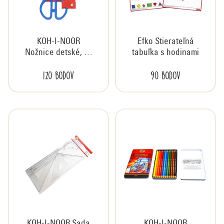
r
o
d
KOH-I-NOOR
Efko Stierateľná
u
Nožnice detské, 15
tabuľka s hodinami
k
cm
t
120 bodov
90 bodov
o
v