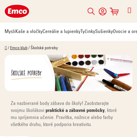
Prejsť
na
Hľadať
NÁKUPNÝ
obsah
KOŠÍK
Mysli
Kaše a vločky
Cereálie a lupienky
Tyčinky
Sušienky
Ovocie a or
Domov
/
Emco klub
/
Školské potreby
Školské potreby
Za nazbierané body zábava do školy! Zaobstarajte
svojmu školákovi
praktické a zábavné pomôcky
, ktoré
mu spríjemnia učenie. Pravítka, nožnice alebo farby
všetkého druhu, ktoré podporia kreativitu.