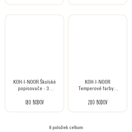
KOH-I-NOOR Školské
KOH-I-NOOR
popisovače - 30
Temperové farby -
farieb
10 farieb, 10 x 16 ml
180 bodov
280 bodov
8
položiek celkom