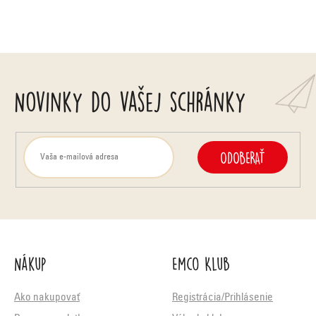
y
v
ý
p
Novinky do vašej schránky
i
s
u
ODOBERAŤ
Nákup
Emco Klub
Ako nakupovať
Registrácia/Prihlásenie