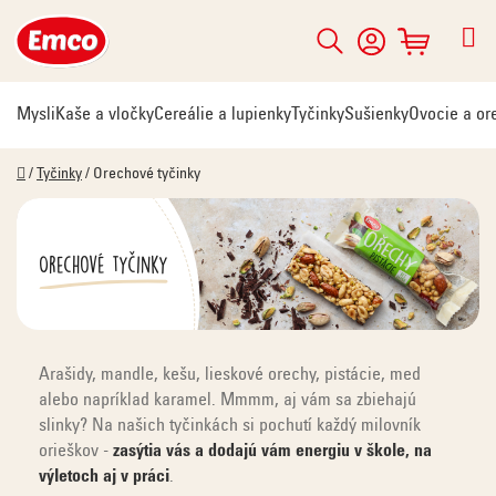
Prejsť
na
Hľadať
NÁKUPNÝ
obsah
KOŠÍK
Mysli
Kaše a vločky
Cereálie a lupienky
Tyčinky
Sušienky
Ovocie a or
Domov
/
Tyčinky
/
Orechové tyčinky
Orechové tyčinky
Arašidy, mandle, kešu, lieskové orechy, pistácie, med
alebo napríklad karamel. Mmmm, aj vám sa zbiehajú
slinky? Na našich tyčinkách si pochutí každý milovník
orieškov -
zasýtia vás a dodajú vám energiu v škole, na
výletoch aj v práci
.