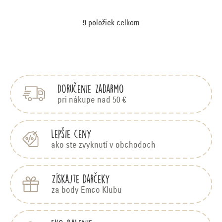
9
položiek celkom
O
v
Z
á
l
p
á
Doručenie zadarmo
ä
d
t
pri nákupe nad 50 €
i
a
e
c
Lepšie ceny
ako ste zvyknutí v obchodoch
i
e
Získajte darčeky
p
za body Emco Klubu
r
v