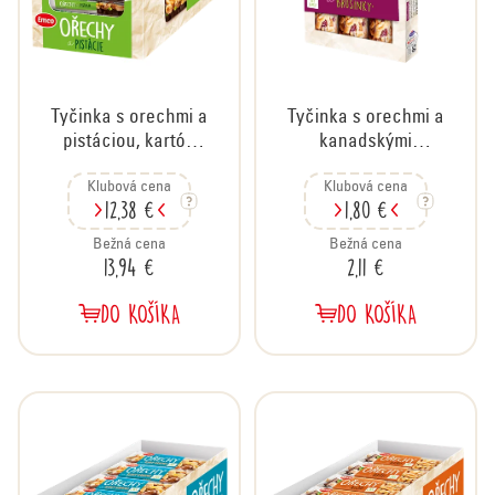
p
r
o
d
Tyčinka s orechmi a
Tyčinka s orechmi a
u
pistáciou, kartón
kanadskými
k
20x35 g
brusnicami, 3x35 g
t
Klubová cena
Klubová cena
12,38 €
1,80 €
o
v
Bežná cena
Bežná cena
13,94 €
2,11 €
DO KOŠÍKA
DO KOŠÍKA