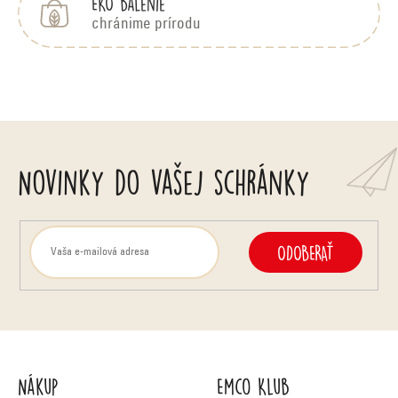
EKO balenie
k
chránime prírodu
y
v
ý
p
Novinky do vašej schránky
i
s
u
ODOBERAŤ
Nákup
Emco Klub