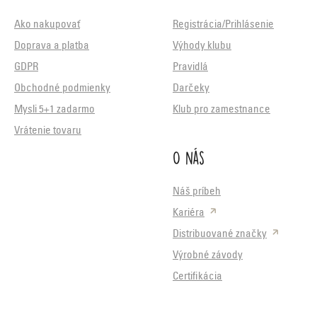
Ako nakupovať
Registrácia/Prihlásenie
Doprava a platba
Výhody klubu
GDPR
Pravidlá
Obchodné podmienky
Darčeky
Mysli 5+1 zadarmo
Klub pro zamestnance
Vrátenie tovaru
O nás
Náš príbeh
Kariéra
Distribuované značky
Výrobné závody
Certifikácia