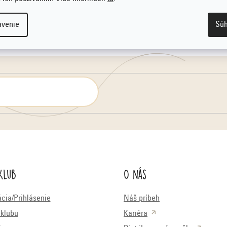
za body Emco Klu
obchodoch
avenie
Súh
Klub
O nás
ácia/Prihlásenie
Náš príbeh
klubu
Kariéra