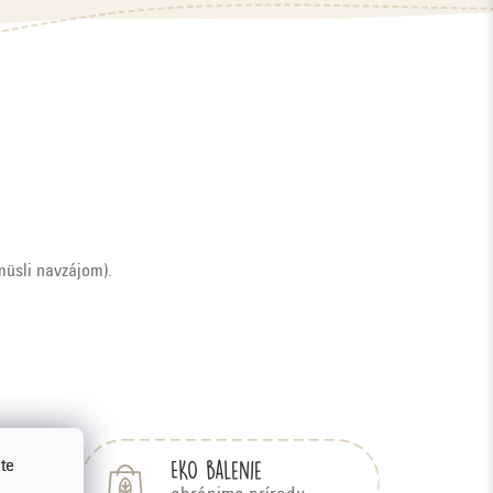
müsli navzájom)
.
EKO balenie
te