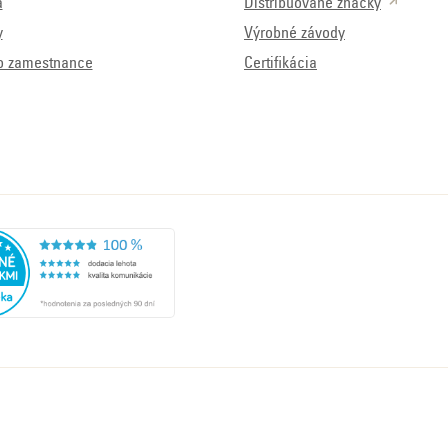
á
Distribuované značky
y
Výrobné závody
o zamestnance
Certifikácia