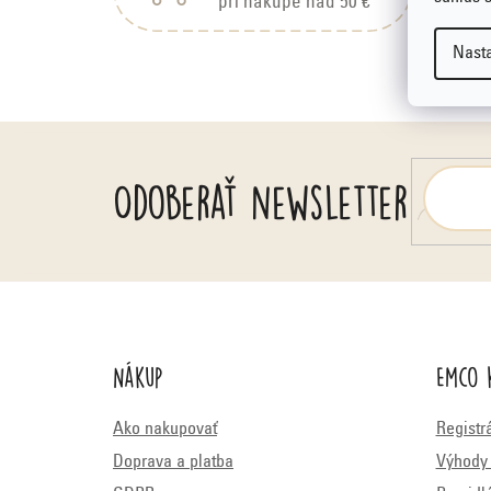
pri nákupe nad 50 €
p
Nast
ä
t
i
Odoberať newsletter
e
Nákup
Emco 
Ako nakupovať
Registr
Doprava a platba
Výhody 