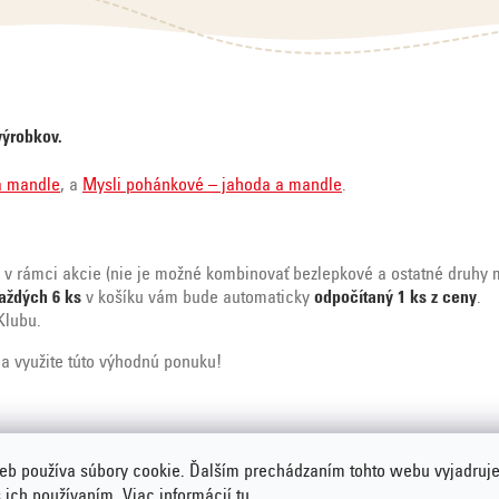
výrobkov.
a mandle
, a
Mysli pohánkové – jahoda a mandle
.
i v rámci akcie
(nie je možné kombinovať bezlepkové a ostatné druhy 
aždých 6 ks
v košíku vám bude automaticky
odpočítaný 1 ks z ceny
.
Klubu.
a využite túto výhodnú ponuku!
Lepšie ceny
Získajte darčeky
eb používa súbory cookie. Ďalším prechádzaním tohto webu vyjadruje
ako ste zvyknutí v
s ich používaním. Viac informácií
tu
.