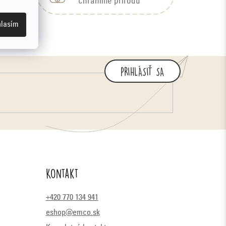
bu
chránime prírodu
lasím
PRIHLÁSIŤ SA
Kontakt
+420 770 134 941
eshop@emco.sk