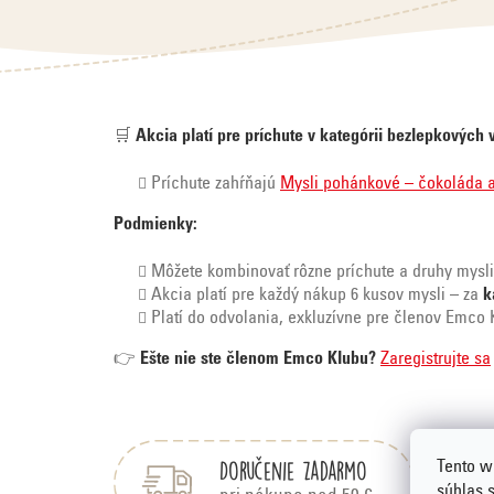
🛒
Akcia platí pre príchute v kategórii bezlepkových 
Príchute zahŕňajú
Mysli pohánkové – čokoláda 
Podmienky:
Môžete kombinovať rôzne príchute a druhy mysl
Akcia platí pre každý nákup 6 kusov mysli – za
k
Platí do odvolania, exkluzívne pre členov Emco 
👉
Ešte nie ste členom Emco Klubu?
Zaregistrujte sa
Z
á
Doručenie zadarmo
Tento w
súhlas 