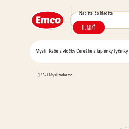
Prejsť
na
obsah
HĽADAŤ
Mysli
Kaše a vločky
Cereálie a lupienky
Tyčinky
Domov
/
5+1 Mysli zadarmo