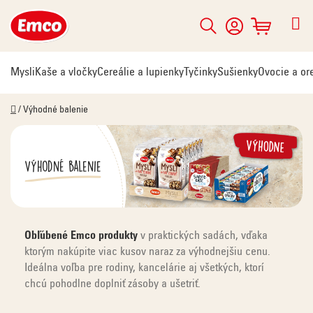
Prejsť
na
Hľadať
NÁKUPNÝ
obsah
KOŠÍK
Mysli
Kaše a vločky
Cereálie a lupienky
Tyčinky
Sušienky
Ovocie a or
Domov
/
Výhodné balenie
Výhodné balenie
Obľúbené Emco produkty
v praktických sadách, vďaka
ktorým nakúpite viac kusov naraz za výhodnejšiu cenu.
Ideálna voľba pre rodiny, kancelárie aj všetkých, ktorí
chcú pohodlne doplniť zásoby a ušetriť.