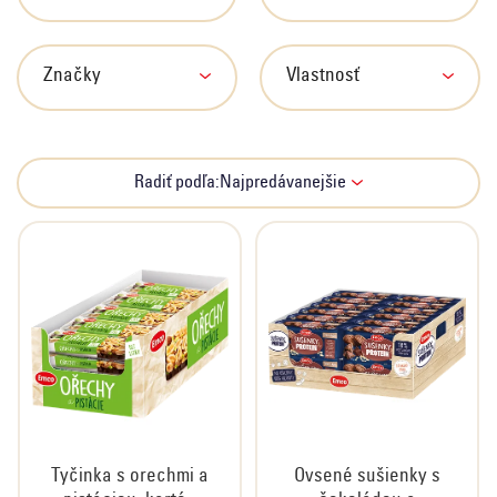
i
s
p
Značky
Vlastnosť
r
o
d
R
Radiť podľa:
Najpredávanejšie
u
a
k
d
t
e
o
n
v
i
e
p
r
o
d
Tyčinka s orechmi a
Ovsené sušienky s
u