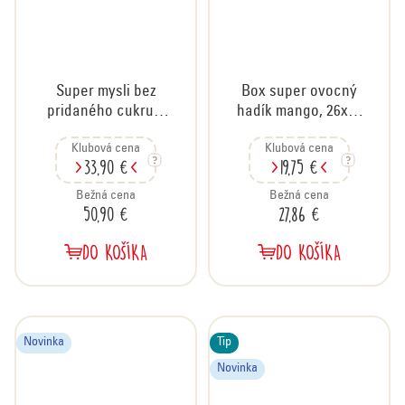
Super mysli bez
Box super ovocný
pridaného cukru s
hadík mango, 26x20
jahodami, kartón 12
g + album
Klubová cena
Klubová cena
x 500 g
33,90 €
19,75 €
Bežná cena
Bežná cena
50,90 €
27,86 €
DO KOŠÍKA
DO KOŠÍKA
Novinka
Tip
Novinka