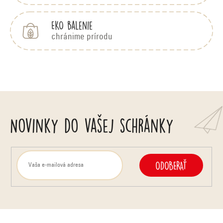
v
k
n
EKO balenie
y
chránime prírodu
i
v
e
ý
p
i
Novinky do vašej schránky
s
u
ODOBERAŤ