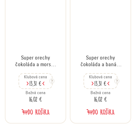
Super orechy
Super orechy
čokoláda a morská
čokoláda a banán,
soľ, kartón 20x35 g
kartón 20x35 g
Klubová cena
Klubová cena
13,31 €
13,31 €
Bežná cena
Bežná cena
16,02 €
16,02 €
DO KOŠÍKA
DO KOŠÍKA