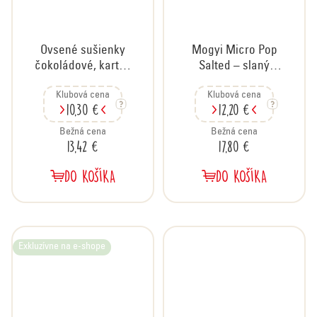
Ovsené sušienky
Mogyi Micro Pop
čokoládové, kartón
Salted – slaný
24x60 g
popcorn do
Klubová cena
Klubová cena
mikrovlnnej rúry,
10,30 €
12,20 €
kartón 25x100 g
Bežná cena
Bežná cena
13,42 €
17,80 €
DO KOŠÍKA
DO KOŠÍKA
Exkluzívne na e-shope