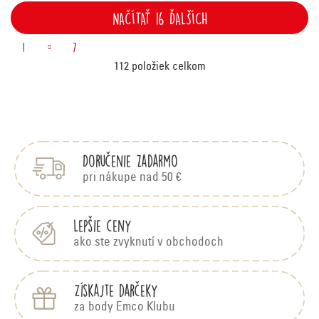
NAČÍTAŤ 16 ĎALŠÍCH
S
O
1
7
v
112
položiek celkom
t
l
Z
r
á
á
p
á
d
Doručenie zadarmo
ä
a
n
t
pri nákupe nad 50 €
c
i
k
e
i
Lepšie ceny
e
o
ako ste zvyknutí v obchodoch
p
v
Získajte darčeky
r
a
za body Emco Klubu