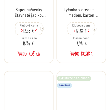
Super sušienky
Tyčinka s orechmi a
šťavnaté jablko,
medom, kartón
kartón 24x60 g
20x35 g
Klubová cena
Klubová cena
12,38 €
12,38 €
Bežná cena
Bežná cena
16,54 €
13,94 €
DO KOŠÍKA
DO KOŠÍKA
Exkluzívne na e-shope
Novinka