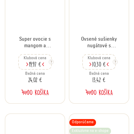
Super ovocie s
Ovsené sušienky
mangom a
nugátové s
marakujou, kartón
čokoládou, kartón
Klubová cena
Klubová cena
30x30 g
24x60 g
19,97 €
10,30 €
Bežná cena
Bežná cena
24,02 €
13,42 €
DO KOŠÍKA
DO KOŠÍKA
Odporúčame
Exkluzívne na e-shope