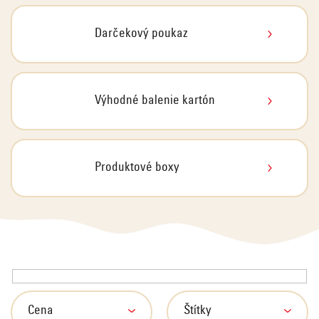
Darčekový poukaz
Výhodné balenie kartón
Produktové boxy
V
ý
p
Cena
Štítky