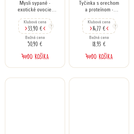
Mysli sypané -
Tyčinka s orechom
exotické ovocie,
a proteínom -
kartón 12x750 g
karamel, kartón
Klubová cena
Klubová cena
20x40 g
33,90 €
14,77 €
Bežná cena
Bežná cena
50,90 €
18,93 €
DO KOŠÍKA
DO KOŠÍKA