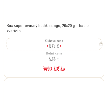
Box super ovocný hadík mango, 26x20 g + hadie
kvarteto
Klubová cena
19,75 €
Bežná cena
27,86 €
DO KOŠÍKA