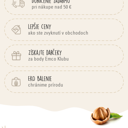
Doručenie zadarmo
pri nákupe nad 50 €
Lepšie ceny
ako ste zvyknutí v obchodoch
Získajte darčeky
za body Emco Klubu
EKO balenie
chránime prírodu