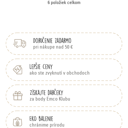
6
položiek celkom
O
v
Z
á
l
p
á
Doručenie zadarmo
ä
d
t
pri nákupe nad 50 €
i
a
e
c
Lepšie ceny
ako ste zvyknutí v obchodoch
i
e
Získajte darčeky
p
za body Emco Klubu
r
v
EKO balenie
k
chránime prírodu