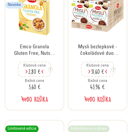
Novinka
Emco Granola
Mysli bezlepkové -
Gluten Free, Nuts &
čokoládové duo,
Honey orechy a
kartón 14x340 g
Klubová cena
Klubová cena
med, 340 g
2,80 €
31,60 €
Bežná cena
Bežná cena
3,60 €
43,96 €
DO KOŠÍKA
DO KOŠÍKA
Limitovaná edícia
Exkluzívne na e-shope