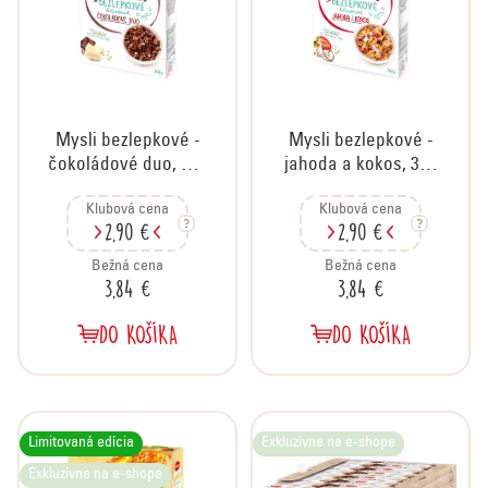
e
p
r
o
d
Mysli bezlepkové -
Mysli bezlepkové -
u
čokoládové duo, 340
jahoda a kokos, 340
k
g
g
t
Klubová cena
Klubová cena
2,90 €
2,90 €
o
v
Bežná cena
Bežná cena
3,84 €
3,84 €
DO KOŠÍKA
DO KOŠÍKA
Limitovaná edícia
Exkluzívne na e-shope
Exkluzívne na e-shope