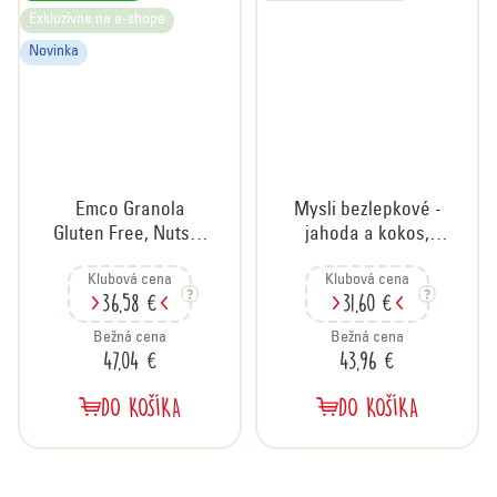
Exkluzívne na e-shope
Novinka
Emco Granola
Mysli bezlepkové -
Gluten Free, Nuts &
jahoda a kokos,
Honey orechy a
kartón 14x340 g
Klubová cena
Klubová cena
med, kartón 14x340
36,58 €
31,60 €
g
Bežná cena
Bežná cena
47,04 €
43,96 €
DO KOŠÍKA
DO KOŠÍKA