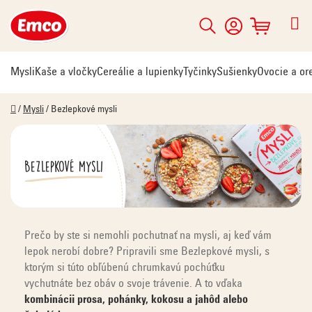
Prejsť
na
Hľadať
NÁKUPNÝ
obsah
KOŠÍK
Mysli
Kaše a vločky
Cereálie a lupienky
Tyčinky
Sušienky
Ovocie a or
Domov
/
Mysli
/
Bezlepkové mysli
Bezlepkové mysli
Prečo by ste si nemohli pochutnať na mysli, aj keď vám
lepok nerobí dobre? Pripravili sme Bezlepkové mysli, s
ktorým si túto obľúbenú chrumkavú pochúťku
vychutnáte bez obáv o svoje trávenie. A to vďaka
kombinácii prosa, pohánky, kokosu a jahôd alebo