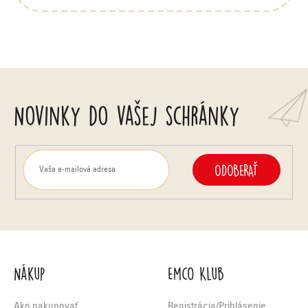
y
v
ý
p
Novinky do vašej schránky
i
s
u
ODOBERAŤ
Nákup
Emco Klub
Ako nakupovať
Registrácia/Prihlásenie