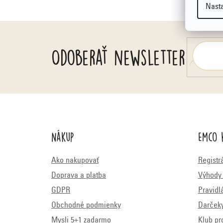
e
Nast
Odoberať newsletter
Nákup
Emco 
Ako nakupovať
Registr
Doprava a platba
Výhody 
GDPR
Pravidl
Obchodné podmienky
Darček
Mysli 5+1 zadarmo
Klub pr