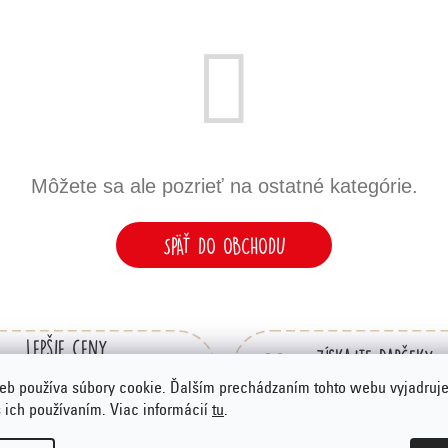
Môžete sa ale pozrieť na ostatné kategórie.
SPÄŤ DO OBCHODU
Lepšie ceny
Získajte darčeky
ako ste zvyknutí v
za body Emco Klu
eb používa súbory cookie. Ďalším prechádzaním tohto webu vyjadruje
obchodoch
s ich používaním. Viac informácií
tu
.