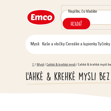
Prejsť
na
obsah
HĽADAŤ
Mysli
Kaše a vločky
Cereálie a lupienky
Tyčinky
Domov
/
Mysli
/
Ľahké & krehké mysli
/
Ľahké & krehké mysli be
Ľahké & krehké mysli bez