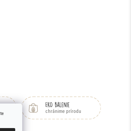
EKO balenie
bu
chránime prírodu
te