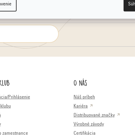
avenie
Súh
Klub
O nás
ácia/Prihlásenie
Náš príbeh
klubu
Kariéra
á
Distribuované značky
y
Výrobné závody
o zamestnance
Certifikácia