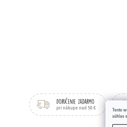
Z
á
p
Doručenie zadarmo
ä
pri nákupe nad 50 €
Tento w
t
súhlas 
i