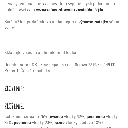
nenasycené mastné kyseliny. Toto sypané mysli jednoducho
potešia všetkých
vyznávačov zdravého životného štýlu
.
Stačí už len pridať mlieko alebo jogurt a
výborné raňajky
sú na
svete!
Skladujte v suchu a chráňte pred teplom.
Distribútor pre SR: Emco spol. s r.o., Türkova 2319/5b, 149 00
Praha 4, Česká republika
Zloženie:
Zloženie:
Celozrnné cereálie 75% (
ovsené
vločky 42%,
jačmenné
vločky
25%,
pšeničné
vločky 20%,
ražné
vločky sladové 13%),