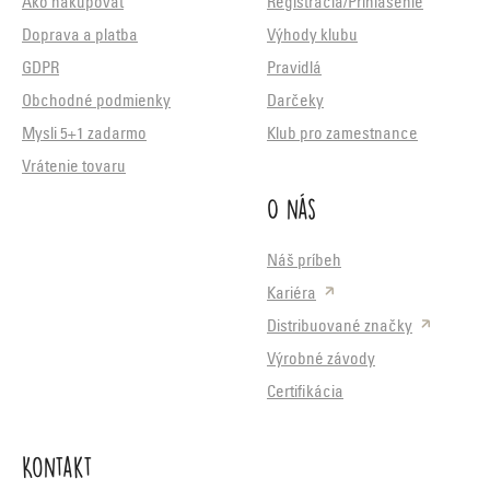
Ako nakupovať
Registrácia/Prihlásenie
Doprava a platba
Výhody klubu
GDPR
Pravidlá
Obchodné podmienky
Darčeky
Mysli 5+1 zadarmo
Klub pro zamestnance
Vrátenie tovaru
O nás
Náš príbeh
Kariéra
Distribuované značky
Výrobné závody
Certifikácia
Kontakt