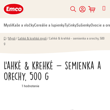
Prejsť
na
Hľadať
NÁKUPNÝ
obsah
KOŠÍK
Mysli
Kaše a vločky
Cereálie a lupienky
Tyčinky
Sušienky
Ovocie a or
Domov
/
Mysli
/
Ľahké & krehké mysli
/
Ľahké & krehké - semienka a orechy, 500
g
Ľahké & krehké - semienka a
orechy, 500 g
Priemerné
1 hodnotenie
hodnotenie
produktu
je
5,0
z
5
hviezdičiek.