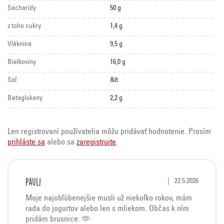
Sacharidy
50 g
z toho cukry
1,4 g
Vláknina
9,5 g
Bielkoviny
16,0 g
Soľ
&lt
Betaglukany
2,2 g
Len registrovaní používatelia môžu pridávať hodnotenie. Prosím
prihláste sa
alebo sa
zaregistrujte
.
V
Pauli
Hodnotenie produktu 
|
22.5.2026
ý
Moje najobľúbenejšie musli už niekoľko rokov, mám
p
rada do jogurtov alebo len s mliekom. Občas k ním
i
pridám brusnice. 🫶