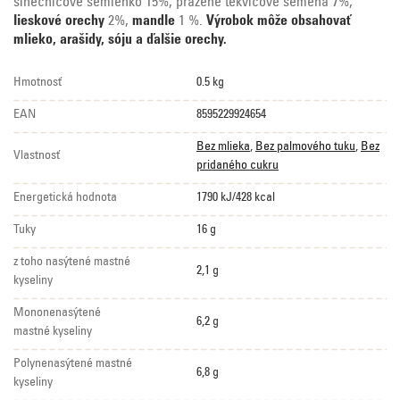
slnečnicové semienko 15%, pražené tekvicové semená 7%,
lieskové orechy
2%,
mandle
1 %.
Výrobok môže obsahovať
mlieko, arašidy, sóju a ďalšie orechy.
Hmotnosť
0.5 kg
EAN
8595229924654
Bez mlieka
,
Bez palmového tuku
,
Bez
Vlastnosť
pridaného cukru
Energetická hodnota
1790 kJ/428 kcal
Tuky
16 g
z toho nasýtené mastné
2,1 g
kyseliny
Mononenasýtené
6,2 g
mastné kyseliny
Polynenasýtené mastné
6,8 g
kyseliny