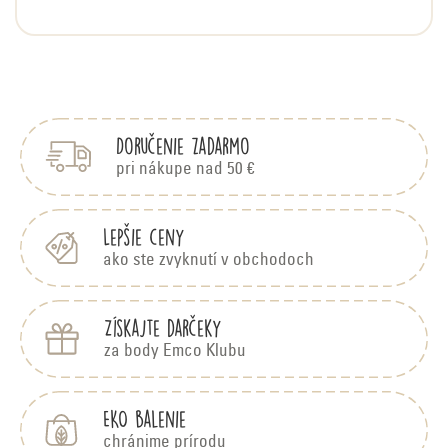
s
h
Z
o
á
d
p
n
Doručenie zadarmo
ä
o
t
pri nákupe nad 50 €
t
i
e
e
n
Lepšie ceny
í
ako ste zvyknutí v obchodoch
Získajte darčeky
za body Emco Klubu
EKO balenie
chránime prírodu