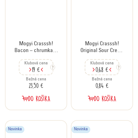
Mogyi Crasssh!
Mogyi Crasssh!
Bacon – chrumkavý
Original Sour Cream
snack so slaninovou
& Onion –
Klubová cena
Klubová cena
príchuťou, kartón
chrumkavé arašidy
19 €
0,68 €
30x60 g
s príchuťou kyslej
smotany a cibuľky,
Bežná cena
Bežná cena
23,50 €
0,84 €
60 g
DO KOŠÍKA
DO KOŠÍKA
Novinka
Novinka