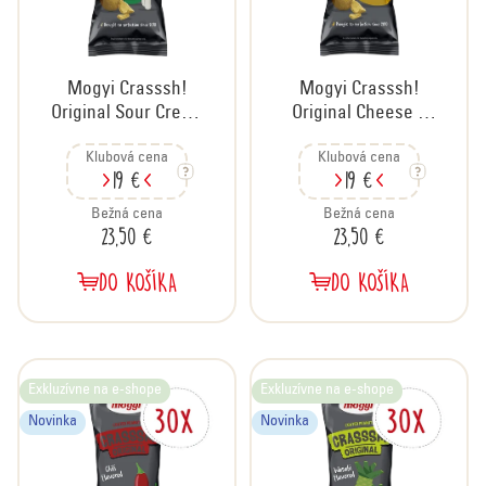
r
o
d
Mogyi Crasssh!
Mogyi Crasssh!
u
Original Sour Cream
Original Cheese –
k
& Onion –
chrumkavé arašidy
t
Klubová cena
Klubová cena
chrumkavé arašidy
s príchuťou syra,
19 €
19 €
o
s príchuťou kyslej
kartón 30x60 g
v
smotany a cibuľky,
Bežná cena
Bežná cena
23,50 €
23,50 €
kartón 30x60 g
DO KOŠÍKA
DO KOŠÍKA
Exkluzívne na e-shope
Exkluzívne na e-shope
Novinka
Novinka