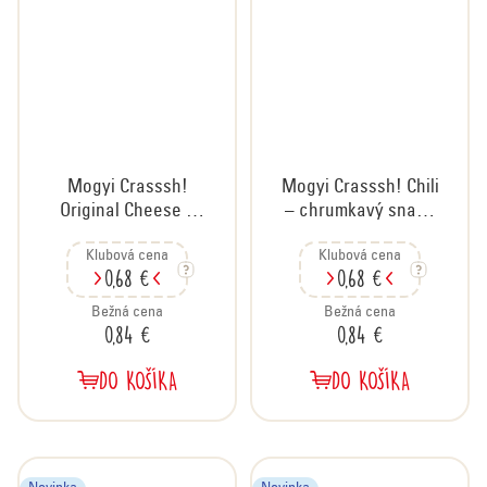
Mogyi Crasssh!
Mogyi Crasssh! Chili
Original Cheese –
– chrumkavý snack
chrumkavé arašidy
s chilli príchuťou, 60
Klubová cena
Klubová cena
s príchuťou syra, 60
g
0,68 €
0,68 €
g
Bežná cena
Bežná cena
0,84 €
0,84 €
DO KOŠÍKA
DO KOŠÍKA