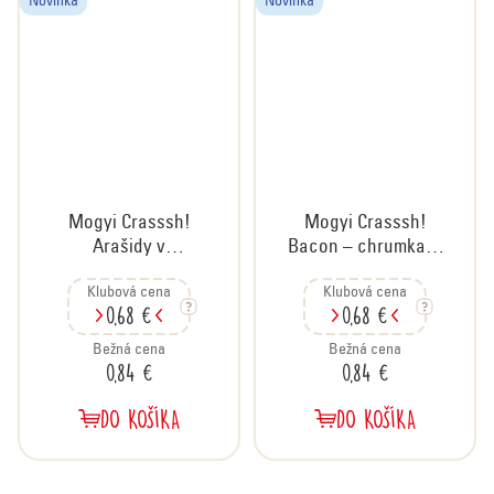
Novinka
Novinka
Mogyi Crasssh!
Mogyi Crasssh!
Arašidy v
Bacon – chrumkavý
chrumkavom obale
snack so slaninovou
Klubová cena
Klubová cena
s príchuťou wasabi,
príchuťou, 60 g
0,68 €
0,68 €
60 g
Bežná cena
Bežná cena
0,84 €
0,84 €
DO KOŠÍKA
DO KOŠÍKA