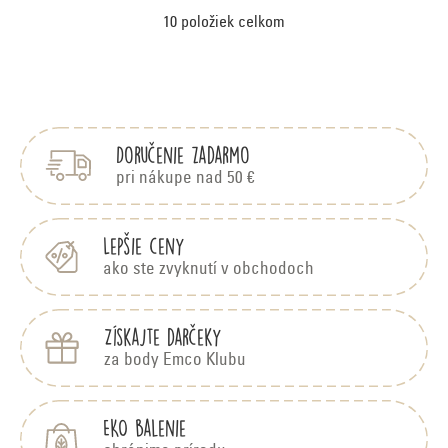
10
položiek celkom
O
v
Z
á
l
p
á
Doručenie zadarmo
ä
d
t
pri nákupe nad 50 €
i
a
e
c
Lepšie ceny
ako ste zvyknutí v obchodoch
i
e
Získajte darčeky
p
za body Emco Klubu
r
v
EKO balenie