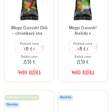
Mogyi Crasssh! Chili
Mogyi Crasssh!
– chrumkavý snack
Arašidy v
s chilli príchuťou,
chrumkavom obale
Klubová cena
Klubová cena
kartón 30x60 g
s príchuťou wasabi,
19 €
19 €
kartón 30x60 g
Bežná cena
Bežná cena
23,50 €
23,50 €
DO KOŠÍKA
DO KOŠÍKA
Exkluzívne na e-shope
Novinka
Novinka