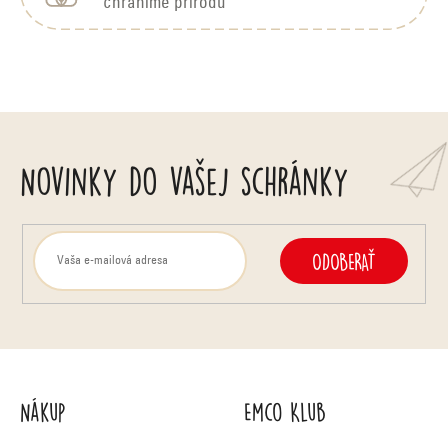
k
chránime prírodu
y
v
ý
p
Novinky do vašej schránky
i
s
u
ODOBERAŤ
Nákup
Emco Klub