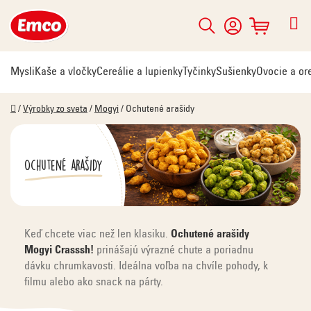
Prejsť
na
Hľadať
NÁKUPNÝ
obsah
KOŠÍK
Mysli
Kaše a vločky
Cereálie a lupienky
Tyčinky
Sušienky
Ovocie a or
Domov
/
Výrobky zo sveta
/
Mogyi
/
Ochutené arašidy
Ochutené arašidy
Keď chcete viac než len klasiku.
Ochutené arašidy
Mogyi Crasssh!
prinášajú výrazné chute a poriadnu
dávku chrumkavosti. Ideálna voľba na chvíle pohody, k
filmu alebo ako snack na párty.