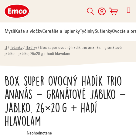
Prejsť
na
Hľadať
NÁKUPNÝ
obsah
KOŠÍK
Mysli
Kaše a vločky
Cereálie a lupienky
Tyčinky
Sušienky
Ovocie a or
Domov
/
Tyčinky
/
Hadíky
/
Box super ovocný hadík trio ananás – granátové
jablko – jablko, 26×20 g + hadí hlavolam
Box super ovocný hadík trio
ananás – granátové jablko –
jablko, 26×20 g + hadí
hlavolam
Priemerné
Neohodnotené
hodnotenie