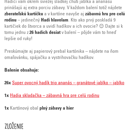
Hadíci vám okrem sviežej sladkej chuti jablka a ananásu
prinášajú aj extra porciu zábavy. V každom balení totiž nájdete
zberateľskú kartičku
a v kartóne navyše aj
zábavnú hru pre celú
rodinu
– jedinečný
Hadí hlavolam
. Kto ako prvý poskladá 9
kartičiek do štvorca a uvidí hadíkov a ich ovocie? 😊 Dajte si k
tomu jednu z
26 hadích desiat
v balení – pôjde vám to hneď
lepšie od ruky!
Preskúmajte aj papierový prebal kartónika – nájdete na ňom
omaľovánku, spájačku a vystrihovačku hadíkov.
Balenie obsahuje:
26x
Super ovocný hadík trio ananás – granátové jablko – jablko
1x
Hadia skladačka – zábavná hra pre celú rodinu
1x
Kartónový obal
plný zábavy a hier
Zloženie