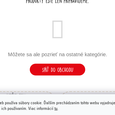
Produkty ešte len pripravujeme.
Môžete sa ale pozrieť na ostatné kategórie.
SPÄŤ DO OBCHODU
Lepšie ceny
Získajte darčeky
ako ste zvyknutí v
eb používa súbory cookie. Ďalším prechádzaním tohto webu vyjadruje
za body Emco Klu
obchodoch
s ich používaním. Viac informácií
tu
.