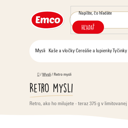
Prejsť
na
obsah
HĽADAŤ
Mysli
Kaše a vločky
Cereálie a lupienky
Tyčinky
Domov
/
Mysli
/
Retro mysli
Retro mysli
Retro, ako ho milujete - teraz 375 g v limitovanej 