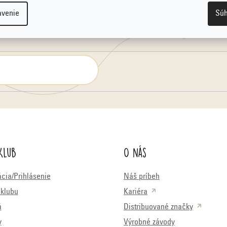
avenie
Súh
Klub
O nás
ácia/Prihlásenie
Náš príbeh
klubu
Kariéra
á
Distribuované značky
y
Výrobné závody