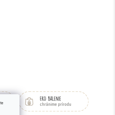
EKO balenie
te
bu
chránime prírodu