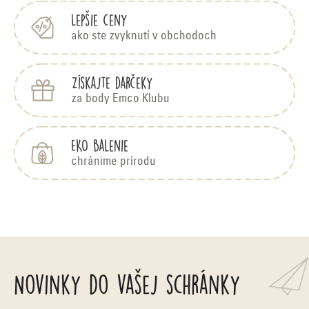
e
Lepšie ceny
ako ste zvyknutí v obchodoch
Získajte darčeky
za body Emco Klubu
EKO balenie
chránime prírodu
Novinky do vašej schránky