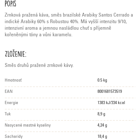
Popis
Zrnková pražená káva, směs brazilské Arabiky Santos Cerrado a
indické Arabiky 60% s Robustou 40%. Má vyšší intenzitu 9/10,
intenzivní aroma a jemnou nasládlou chuť s příjemně
kořeněnými tóny a vůni karamelu.
Zloženie:
Směs druhů pražené zrnkové kávy.
Hmotnosť
0.5 kg
EAN
8001681573519
Energie
1383 kJ/334 kcal
Tuk
8,9 g
Nasycené mastné kyseliny
4,24 g
Sacharidy
18,4 g