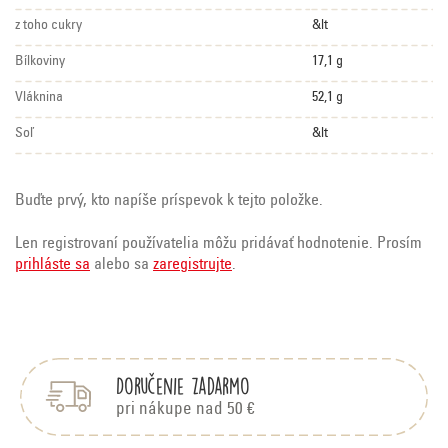
z toho cukry
&lt
Bílkoviny
17,1 g
Vláknina
52,1 g
Soľ
&lt
Buďte prvý, kto napíše príspevok k tejto položke.
Len registrovaní používatelia môžu pridávať hodnotenie. Prosím
prihláste sa
alebo sa
zaregistrujte
.
Z
á
p
Doručenie zadarmo
ä
t
pri nákupe nad 50 €
i