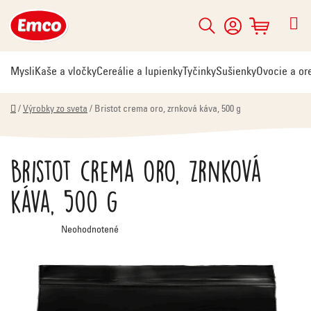
Prejsť
na
Hľadať
NÁKUPNÝ
obsah
KOŠÍK
Mysli
Kaše a vločky
Cereálie a lupienky
Tyčinky
Sušienky
Ovocie a or
Domov
/
Výrobky zo sveta
/
Bristot crema oro, zrnková káva, 500 g
Bristot crema oro, zrnková
káva, 500 g
Priemerné
Neohodnotené
hodnotenie
produktu
je
0,0
z
5
hviezdičiek.