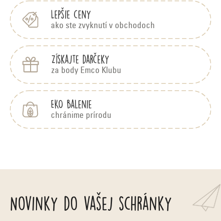
e
Lepšie ceny
ako ste zvyknutí v obchodoch
Získajte darčeky
za body Emco Klubu
EKO balenie
chránime prírodu
Novinky do vašej schránky