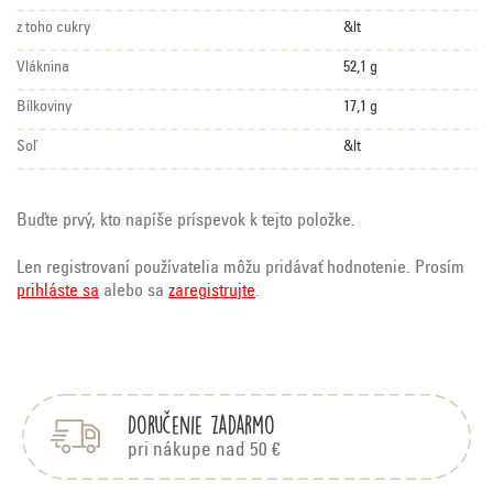
z toho cukry
&lt
Vláknina
52,1 g
Bílkoviny
17,1 g
Soľ
&lt
Buďte prvý, kto napíše príspevok k tejto položke.
Len registrovaní používatelia môžu pridávať hodnotenie. Prosím
prihláste sa
alebo sa
zaregistrujte
.
Z
á
p
Doručenie zadarmo
ä
t
pri nákupe nad 50 €
i