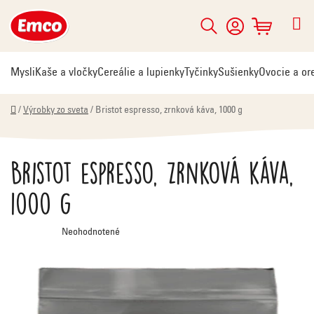
Prejsť
na
Hľadať
NÁKUPNÝ
obsah
KOŠÍK
Mysli
Kaše a vločky
Cereálie a lupienky
Tyčinky
Sušienky
Ovocie a or
Domov
/
Výrobky zo sveta
/
Bristot espresso, zrnková káva, 1000 g
Bristot espresso, zrnková káva,
1000 g
Priemerné
Neohodnotené
hodnotenie
produktu
je
0,0
z
5
hviezdičiek.