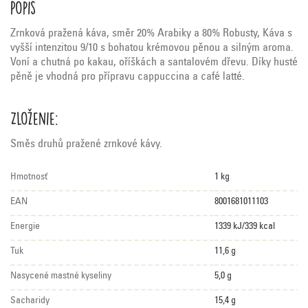
Popis
Zrnková pražená káva, směr 20% Arabiky a 80% Robusty, Káva s
vyšší intenzitou 9/10 s bohatou krémovou pěnou a silným aroma.
Voní a chutná po kakau, oříškách a santalovém dřevu. Díky husté
pěně je vhodná pro přípravu cappuccina a café latté.
Zloženie:
Směs druhů pražené zrnkové kávy.
Hmotnosť
1 kg
EAN
8001681011103
Energie
1339 kJ/339 kcal
Tuk
11,6 g
Nasycené mastné kyseliny
5,0 g
Sacharidy
15,4 g