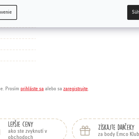
avenie
Súh
ie. Prosím
prihláste sa
alebo sa
zaregistrujte
.
Lepšie ceny
Získajte darčeky
ako ste zvyknutí v
za body Emco Klu
obchodoch