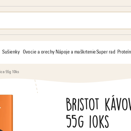
Sušienky
Ovocie a orechy
Nápoje a maškrtenie
Super rad
Proteín
ica 55g 10ks
Bristot kávo
55g 10ks