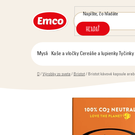
Prejsť
na
obsah
HĽADAŤ
Mysli
Kaše a vločky
Cereálie a lupienky
Tyčinky
Domov
/
Výrobky zo sveta
/
Bristot
/
Bristot kávové kapsule arab