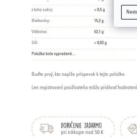
z toho cukry:
< 0,5 g
Nast
Bielkoviny:
15,2 g
Vláknina:
52,1 g
Sůl:
< 0,02 g
Položka bola vypredaná…
Buďte prvý, kto napíše príspevok k tejto položke.
Len registrovaní používatelia môžu pridávať hodnoten
Z
á
p
Doručenie zadarmo
ä
pri nákupe nad 50 €