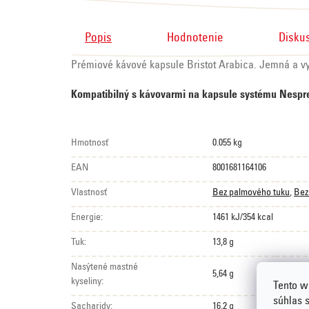
Popis
Hodnotenie
Disku
Prémiové kávové kapsule Bristot Arabica. Jemná a vy
Kompatibilný s kávovarmi na kapsule systému Nespr
Hmotnosť
0.055 kg
EAN
8001681164106
Vlastnosť
Bez palmového tuku
,
Bez
Energie:
1461 kJ/354 kcal
Tuk:
13,8 g
Nasýtené mastné
5,64 g
kyseliny:
Tento w
súhlas 
Sacharidy:
16,2 g