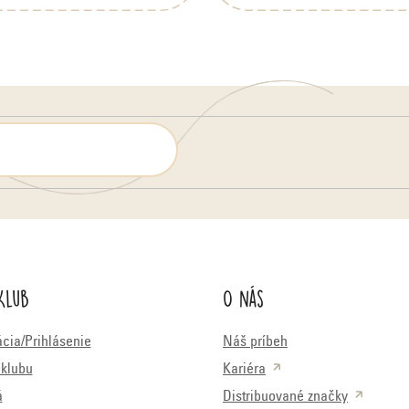
Klub
O nás
ácia/Prihlásenie
Náš príbeh
klubu
Kariéra
á
Distribuované značky