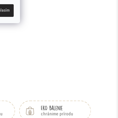
lasím
EKO balenie
bu
chránime prírodu