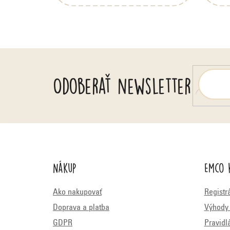
t
i
e
Odoberať newsletter
Nákup
Emco 
Ako nakupovať
Registr
Doprava a platba
Výhody 
GDPR
Pravidl