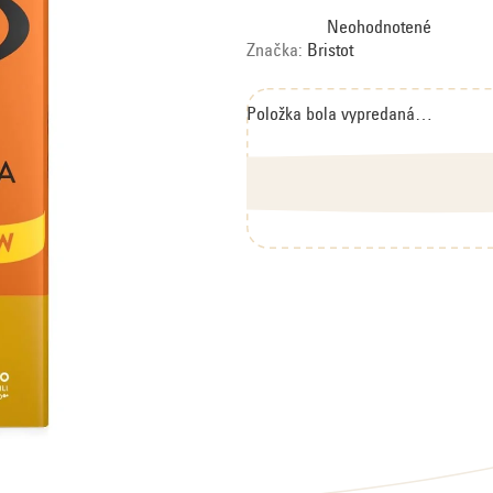
Priemerné
Neohodnotené
hodnotenie
produktu
Značka:
Bristot
je
0,0
z
5
hviezdičiek.
Položka bola vypredaná…