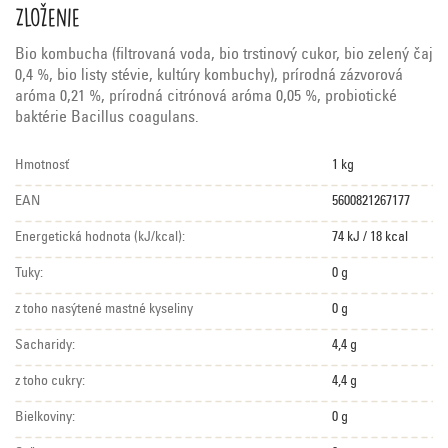
Zloženie
Bio kombucha (filtrovaná voda, bio trstinový cukor, bio zelený čaj
0,4 %, bio listy stévie, kultúry kombuchy), prírodná zázvorová
aróma 0,21 %, prírodná citrónová aróma 0,05 %, probiotické
baktérie Bacillus coagulans.
Hmotnosť
1 kg
EAN
5600821267177
Energetická hodnota (kJ/kcal):
74 kJ / 18 kcal
Tuky:
0 g
z toho nasýtené mastné kyseliny
0 g
Sacharidy:
4,4 g
z toho cukry:
4,4 g
Bielkoviny:
0 g