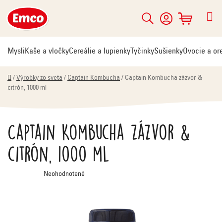
Prejsť
na
Hľadať
NÁKUPNÝ
obsah
KOŠÍK
Mysli
Kaše a vločky
Cereálie a lupienky
Tyčinky
Sušienky
Ovocie a or
Domov
/
Výrobky zo sveta
/
Captain Kombucha
/
Captain Kombucha zázvor &
citrón, 1000 ml
Captain Kombucha zázvor &
citrón, 1000 ml
Priemerné
Neohodnotené
hodnotenie
produktu
je
0,0
z
5
hviezdičiek.