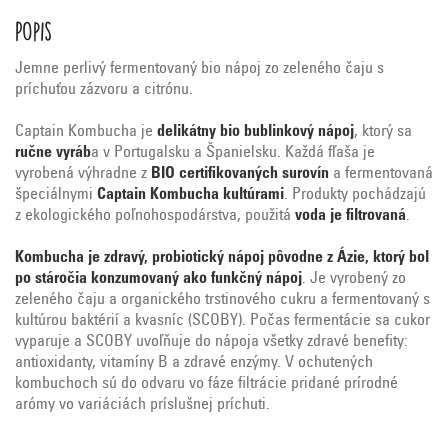
Popis
Jemne perlivý fermentovaný bio nápoj zo zeleného čaju s
príchuťou zázvoru a citrónu.
Captain Kombucha je
delikátny bio bublinkový nápoj
, ktorý sa
ručne vyráb
a v Portugalsku a Španielsku. Každá fľaša je
vyrobená výhradne z
BIO certifikovaných surovín
a fermentovaná
špeciálnymi
Captain Kombucha kultúrami
. Produkty pochádzajú
z ekologického poľnohospodárstva, použitá
voda je filtrovaná
.
Kombucha je zdravý, probiotický nápoj pôvodne z Ázie, ktorý bol
po stáročia konzumovaný ako funkčný nápoj
. Je vyrobený zo
zeleného čaju a organického trstinového cukru a fermentovaný s
kultúrou baktérií a kvasníc (SCOBY). Počas fermentácie sa cukor
vyparuje a SCOBY uvoľňuje do nápoja všetky zdravé benefity:
antioxidanty, vitamíny B a zdravé enzýmy. V ochutených
kombuchoch sú do odvaru vo fáze filtrácie pridané prírodné
arómy vo variáciách príslušnej príchuti.