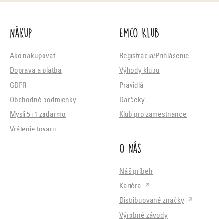
Nákup
Emco Klub
Ako nakupovať
Registrácia/Prihlásenie
Doprava a platba
Výhody klubu
GDPR
Pravidlá
Obchodné podmienky
Darčeky
Mysli 5+1 zadarmo
Klub pro zamestnance
Vrátenie tovaru
O nás
Náš príbeh
Kariéra
Distribuované značky
Výrobné závody