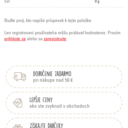
Soľ:
0 g
Buďte prvý, kto napíše príspevok k tejto položke.
Len registrovaní používatelia môžu pridávať hodnotenie. Prosím
prihláste sa
alebo sa
zaregistrujte
.
Z
á
p
Doručenie zadarmo
ä
t
pri nákupe nad 50 €
i
e
Lepšie ceny
ako ste zvyknutí v obchodoch
Získajte darčeky