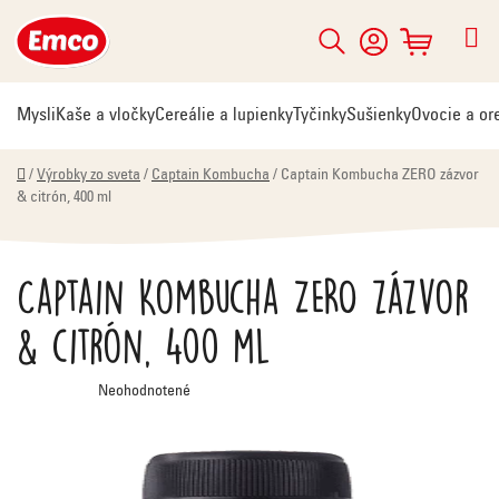
Prejsť
na
Hľadať
NÁKUPNÝ
obsah
KOŠÍK
Mysli
Kaše a vločky
Cereálie a lupienky
Tyčinky
Sušienky
Ovocie a or
Domov
/
Výrobky zo sveta
/
Captain Kombucha
/
Captain Kombucha ZERO zázvor
& citrón, 400 ml
Captain Kombucha ZERO zázvor
& citrón, 400 ml
Priemerné
Neohodnotené
hodnotenie
produktu
je
0,0
z
5
hviezdičiek.