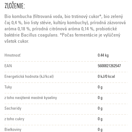
Zloženie:
Bio kombucha (filtrovaná voda, bio trstinový cukor*, bio zelený
čaj 0,4 %, bio listy stévie, kultúry kombuchy), prírodná zázvorová
aróma 0,18 %, prírodná citrónová aróma 0,14 %, probiotické
baktérie Bacillus coagulans. *Počas fermentácie je vylúčený
všetok cukor.
Hmotnosť
0.44 kg
EAN
5600821262547
Energetická hodnota (kJ/kcal)
0 kJ/0 kcal
Tuky
0 g
z toho nasýtené mastné kyseliny
0 g
Sacharidy
0 g
z toho cukry
0 g
Bielkoviny
0 g