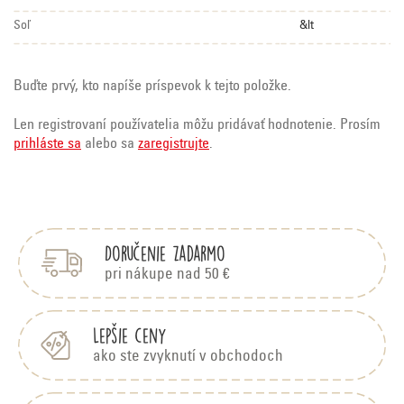
Soľ
&lt
Buďte prvý, kto napíše príspevok k tejto položke.
Len registrovaní používatelia môžu pridávať hodnotenie. Prosím
prihláste sa
alebo sa
zaregistrujte
.
Z
á
p
Doručenie zadarmo
ä
t
pri nákupe nad 50 €
i
e
Lepšie ceny
ako ste zvyknutí v obchodoch