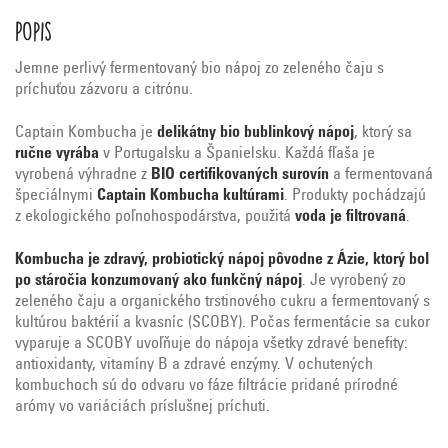
Popis
Jemne perlivý fermentovaný bio nápoj zo zeleného čaju s
príchuťou zázvoru a citrónu.
Captain Kombucha je
delikátny bio bublinkový nápoj
, ktorý sa
ručne vyrába
v Portugalsku a Španielsku. Každá fľaša je
vyrobená výhradne z
BIO certifikovaných surovín
a fermentovaná
špeciálnymi
Captain Kombucha kultúrami
. Produkty pochádzajú
z ekologického poľnohospodárstva, použitá
voda je filtrovaná
.
Kombucha je zdravý, probiotický nápoj pôvodne z Ázie, ktorý bol
po stáročia konzumovaný ako funkčný nápoj
. Je vyrobený zo
zeleného čaju a organického trstinového cukru a fermentovaný s
kultúrou baktérií a kvasníc (SCOBY). Počas fermentácie sa cukor
vyparuje a SCOBY uvoľňuje do nápoja všetky zdravé benefity:
antioxidanty, vitamíny B a zdravé enzýmy. V ochutených
kombuchoch sú do odvaru vo fáze filtrácie pridané prírodné
arómy vo variáciách príslušnej príchuti.