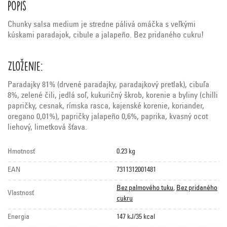
Popis
Chunky salsa medium je stredne pálivá omáčka s veľkými
kúskami paradajok, cibule a jalapeño. Bez pridaného cukru!
Zloženie:
Paradajky 81% (drvené paradajky, paradajkový pretlak), cibuľa
8%, zelené čili, jedlá soľ, kukuričný škrob, korenie a byliny (chilli
papričky, cesnak, rímska rasca, kajenské korenie, koriander,
oregano 0,01%), papričky jalapeño 0,6%, paprika, kvasný ocot
liehový, limetková šťava.
Hmotnosť
0.23 kg
EAN
7311312001481
Bez palmového tuku
,
Bez pridaného
Vlastnosť
cukru
Energia
147 kJ/35 kcal