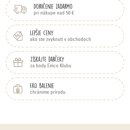
Doručenie zadarmo
ä
t
pri nákupe nad 50 €
i
e
Lepšie ceny
ako ste zvyknutí v obchodoch
Získajte darčeky
za body Emco Klubu
EKO balenie
chránime prírodu