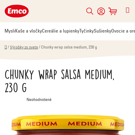
Prejsť
na
Hľadať
NÁKUPNÝ
obsah
KOŠÍK
Mysli
Kaše a vločky
Cereálie a lupienky
Tyčinky
Sušienky
Ovocie a or
Domov
/
Výrobky zo sveta
/
Chunky wrap salsa medium, 230 g
Chunky wrap salsa medium,
230 g
Priemerné
Neohodnotené
hodnotenie
produktu
je
0,0
z
5
hviezdičiek.