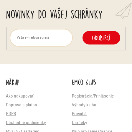
Novinky do vašej schránky
ODOBERAŤ
Nákup
Emco Klub
Ako nakupovať
Registrácia/Prihlásenie
Doprava a platba
Výhody klubu
GDPR
Pravidlá
Obchodné podmienky
Darčeky
Mysli 5+1 zadarmo
Klub pro zamestnance