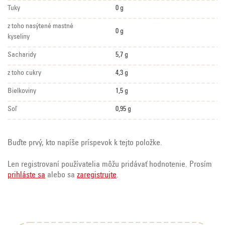
Tuky
0 g
z toho nasýtené mastné
0 g
kyseliny
Sacharidy
5,7 g
z toho cukry
4,3 g
Bielkoviny
1,5 g
Soľ
0,95 g
Buďte prvý, kto napíše príspevok k tejto položke.
Len registrovaní používatelia môžu pridávať hodnotenie. Prosím
prihláste sa
alebo sa
zaregistrujte
.
Z
á
p