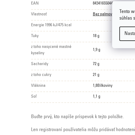
EAN
8434165504486
Tento w
Vlastnosť
Bez palmového tuku
súhlas 
Energie 1996 kJ/475 kcal
Nast
Tuky
18 g
z toho nasycené mastné
1,9 g
kyseliny
Sacharidy
72 g
z toho cukry
21 g
Vláknina
1,8Bílkoviny
Soľ
1,1 g
Buďte prvý, kto napíše príspevok k tejto položke.
Len registrovaní používatelia môžu pridávať hodnoten