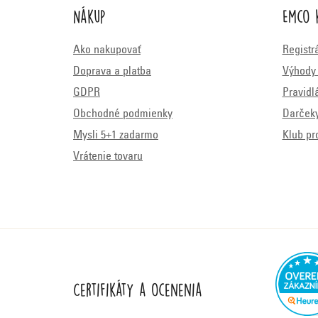
Nákup
Emco 
Ako nakupovať
Registr
Doprava a platba
Výhody 
GDPR
Pravidl
Obchodné podmienky
Darček
Mysli 5+1 zadarmo
Klub pr
Vrátenie tovaru
Certifikáty a ocenenia