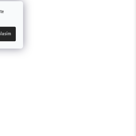
te
lasím