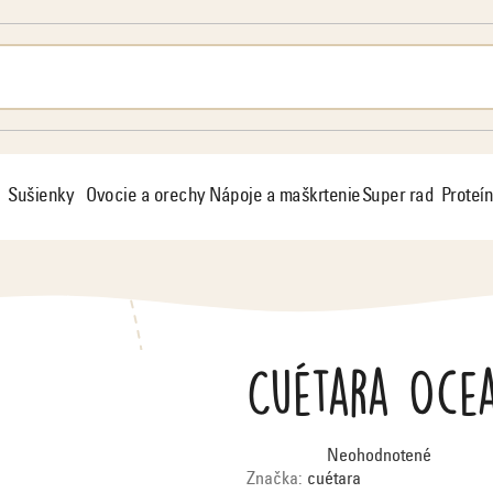
Sušienky
Ovocie a orechy
Nápoje a maškrtenie
Super rad
Proteín
Cuétara Ocea
Priemerné
Neohodnotené
hodnotenie
produktu
Značka:
cuétara
je