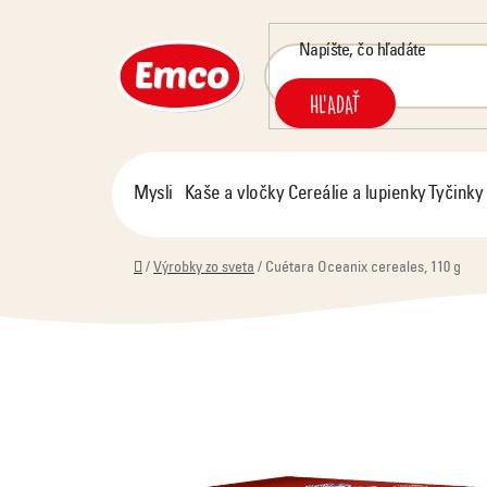
Prejsť
na
obsah
HĽADAŤ
Mysli
Kaše a vločky
Cereálie a lupienky
Tyčinky
Domov
/
Výrobky zo sveta
/
Cuétara Oceanix cereales, 110 g