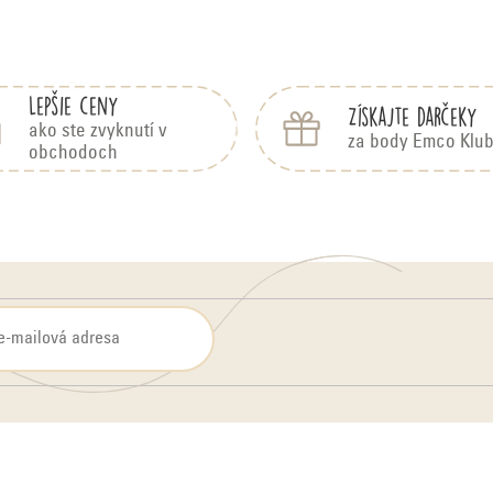
Lepšie ceny
Získajte darčeky
ako ste zvyknutí v
za body Emco Klu
obchodoch