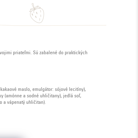
vojimi priateľmi. Sú zabalené do praktických
kakaové maslo, emulgátor: sójové lecitíny),
y (amónne a sodné uhličitany), jedlá soľ,
zo a vápenatý uhličitan).