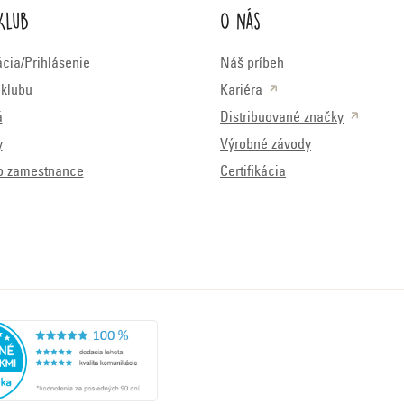
Klub
O nás
ácia/Prihlásenie
Náš príbeh
klubu
Kariéra
á
Distribuované značky
y
Výrobné závody
o zamestnance
Certifikácia