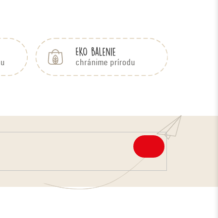
EKO balenie
bu
chránime prírodu
PRIHLÁSIŤ
SA