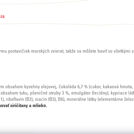
sia
rmu postavičiek morských zvierat, takže sa môžete baviť so všetkými s
m obsahom kyseliny olejovej, čokoláda 6,7 % (cukor, kakaová hmota, 
obsahom tuku, pšeničné otruby 3 %, emulgátor (lecitíny), kypriace látk
1), riboflavín (B2), niacín (B3), B6), minerálne látky (elementárne žele
ovať siričitany a mlieko.