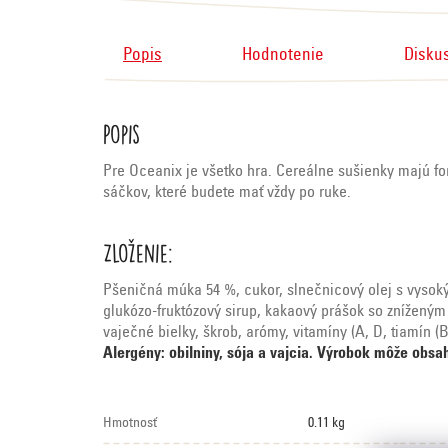
Popis
Hodnotenie
Disku
Popis
Pre Oceanix je všetko hra. Cereálne sušienky majú fo
sáčkov, které budete mať vždy po ruke.
Zloženie:
Pšeničná múka 54 %, cukor, slnečnicový olej s vysoký
glukózo-fruktózový sirup, kakaový prášok so zníženým 
vaječné bielky, škrob, arómy, vitamíny (A, D, tiamín (B
Alergény: obilniny, sója a vajcia. Výrobok môže obsah
Hmotnosť
0.11 kg