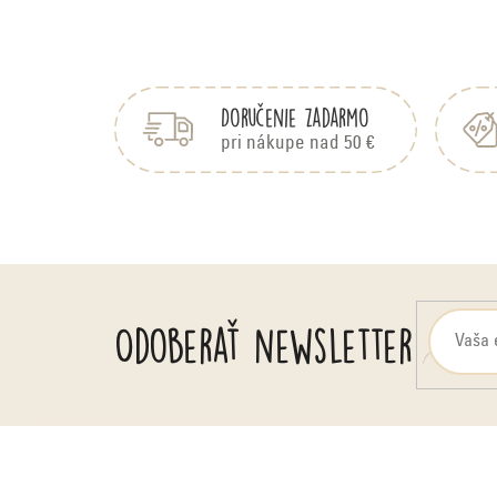
Z
á
p
Doručenie zadarmo
ä
pri nákupe nad 50 €
t
i
e
Odoberať newsletter