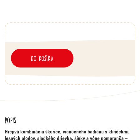
DO KOŠÍKA
Popis
Hrejivá kombinácia škorice, vianočného badiánu s klinčekmi,
lesných plodov, sladkého drievka, šípky a vône pomaranča –