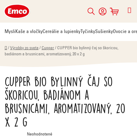
Prejsť
na
Hľadať
NÁKUPNÝ
obsah
KOŠÍK
Mysli
Kaše a vločky
Cereálie a lupienky
Tyčinky
Sušienky
Ovocie a or
Domov
/
Výrobky zo sveta
/
Cupper
/
CUPPER bio bylinný čaj so škoricou,
badiánom a brusnicami, aromatizovaný, 20 x 2 g
CUPPER bio bylinný čaj so
škoricou, badiánom a
brusnicami, aromatizovaný, 20
x 2 g
Priemerné
Neohodnotené
hodnotenie