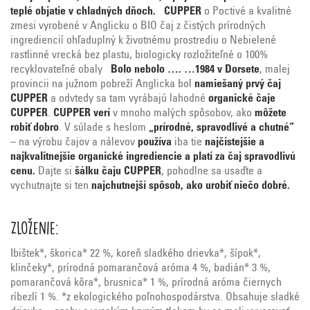
teplé objatie v chladných dňoch.
CUPPER
o Poctivé a kvalitné
zmesi vyrobené v Anglicku o BIO čaj z čistých prírodných
ingrediencií ohľaduplný k životnému prostrediu o Nebielené
rastlinné vrecká bez plastu, biologicky rozložiteľné o 100%
recyklovateľné obaly
Bolo nebolo ….
…1984 v Dorsete
, malej
provincii na južnom pobreží Anglicka bol
namiešaný prvý čaj
CUPPER
a odvtedy sa tam vyrábajú lahodné
organické čaje
CUPPER
.
CUPPER
verí
v mnoho malých spôsobov, ako
môžete
robiť dobro
. V súlade s heslom
„prírodné, spravodlivé a chutné“
– na výrobu čajov a nálevov
používa
iba tie
najčistejšie a
najkvalitnejšie organické ingrediencie a platí za čaj spravodlivú
cenu.
Dajte si
šálku čaju CUPPER
, pohodlne sa usaďte a
vychutnajte si ten
najchutnejší spôsob, ako urobiť niečo dobré.
Zloženie:
Ibištek*, škorica* 22 %, koreň sladkého drievka*, šípok*,
klinčeky*, prírodná pomarančová aróma 4 %, badián* 3 %,
pomarančová kôra*, brusnica* 1 %, prírodná aróma čiernych
ríbezlí 1 %. *z ekologického poľnohospodárstva. Obsahuje sladké