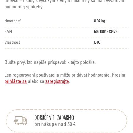
drievko – osoby s vysokým krvným tlakom by sa mali vyvarovať
nadmernej spotreby.
Hmotnosť
0.04 kg
EAN
5021991943478
Vlastnosť
BIO
Buďte prvý, kto napíše príspevok k tejto položke.
Len registrovaní používatelia môžu pridávať hodnotenie. Prosím
prihláste sa
alebo sa
zaregistrujte
.
Z
á
p
Doručenie zadarmo
ä
t
pri nákupe nad 50 €