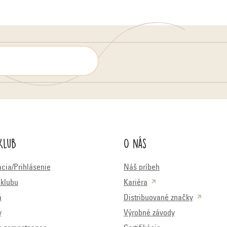
Klub
O nás
ácia/Prihlásenie
Náš príbeh
klubu
Kariéra
á
Distribuované značky
y
Výrobné závody