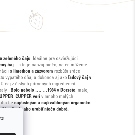
ho zeleného čaju
. Ideálne pre osviežujúci
ený čaj
– a to je naozaj niečo, na čo môžeme
nácii
s limetkou a zázvorom
rozbúši srdce
to vypätého dňa, a dokonca aj ako
ľadový čaj v
O čaj z čistých prírodných ingrediencií
 obaly
Bolo nebolo ….
…1984 v Dorsete
, malej
CUPPER
.
CUPPER
verí
v mnoho malých
iba tie
najčistejšie a najkvalitnejšie organické
jší spôsob, ako urobiť niečo dobré.
te