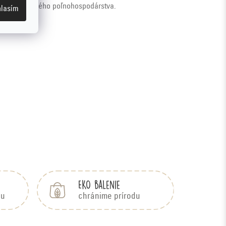
 *z ekologického poľnohospodárstva.
lasím
EKO balenie
bu
chránime prírodu