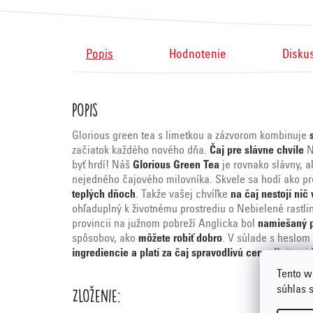
Popis
Hodnotenie
Disku
Popis
Glorious green tea s limetkou a zázvorom kombinuje
začiatok každého nového dňa.
Čaj pre slávne chvíle
N
byť hrdí! Náš
Glorious Green Tea
je rovnako slávny, 
nejedného čajového milovníka. Skvele sa hodí ako p
teplých dňoch
. Takže vašej chvíľke
na čaj nestojí nič 
ohľaduplný k životnému prostrediu o Nebielené rastli
provincii na južnom pobreží Anglicka bol
namiešaný 
spôsobov, ako
môžete robiť dobro
. V súlade s heslom
ingrediencie a platí za čaj spravodlivú cenu.
Dajte si
Tento w
Zloženie:
súhlas 