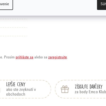
ra* 5 %, prírodná limetková aróma 3 %, prírodná zázvorová aróma 2 %.
avenie
Súh
ie. Prosím
prihláste sa
alebo sa
zaregistrujte
.
Lepšie ceny
Získajte darčeky
ako ste zvyknutí v
za body Emco Klu
obchodoch