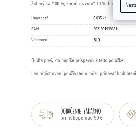
Zelený čaj* 80 %, koreň zázvoru* 10 %, limetková kô
Nast
Hmotnosť
0.035 kg
EAN
5021991939631
Vlastnosť
BIO
Buďte prvý, kto napíše príspevok k tejto položke.
Len registrovaní používatelia môžu pridávať hodnoten
Z
á
p
Doručenie zadarmo
ä
pri nákupe nad 50 €
t
i