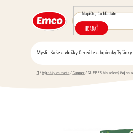
Prejsť
na
obsah
HĽADAŤ
Mysli
Kaše a vločky
Cereálie a lupienky
Tyčinky
Domov
/
Výrobky zo sveta
/
Cupper
/
CUPPER bio zelený čaj so zá