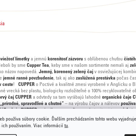
sia
sviežosť limetky
a jemnú
korenitosť zázvoru
s obľúbenou chuťou
čisté
eboli by sme
Cupper Tea
, keby sme v našom sortimente nemali aj
zel
ako názov napovedá.
Jemný, korenený zelený čaj
v osviežujúcej kombi
re
jemné ranné povzbudenie
, tak aj ako
zaslúžená prestávka
počas čas
v ceste
!
CUPPER
o Poctivé a kvalitné zmesi vyrobené v Anglicku o BI
nné vrecká bez plastu, biologicky rozložiteľné o 100% recyklovateľné
prvý čaj CUPPER
a odvtedy sa tam vyrábajú lahodné
organické čaje 
„prírodné, spravodlivé a chutné“
– na výrobu čajov a nálevov
používa
šálku čaju CUPPER
, pohodlne sa usaďte a vychutnajte si ten
najchutne
eb používa súbory cookie. Ďalším prechádzaním tohto webu vyjadruje
s ich používaním. Viac informácií
tu
.