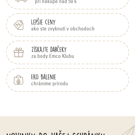
t
pri nákupe nad 50 €
i
e
Lepšie ceny
ako ste zvyknutí v obchodoch
Získajte darčeky
za body Emco Klubu
EKO balenie
chránime prírodu