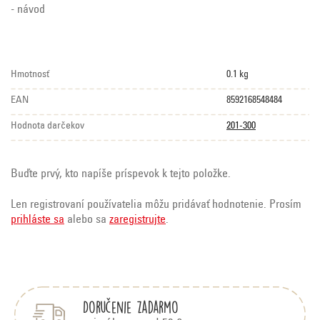
- návod
Hmotnosť
0.1 kg
EAN
8592168548484
Hodnota darčekov
201-300
Buďte prvý, kto napíše príspevok k tejto položke.
Len registrovaní používatelia môžu pridávať hodnotenie. Prosím
prihláste sa
alebo sa
zaregistrujte
.
Z
á
p
Doručenie zadarmo
ä