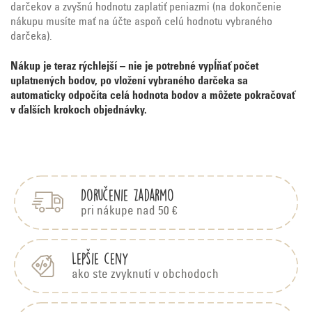
darčekov a zvyšnú hodnotu zaplatiť peniazmi (na dokončenie
nákupu musíte mať na účte aspoň celú hodnotu vybraného
darčeka).
Nákup je teraz rýchlejší – nie je potrebné vypĺňať počet
uplatnených bodov, po vložení vybraného darčeka sa
automaticky odpočíta celá hodnota bodov a môžete pokračovať
v ďalších krokoch objednávky.
Z
á
Doručenie zadarmo
p
pri nákupe nad 50 €
ä
Lepšie ceny
t
ako ste zvyknutí v obchodoch