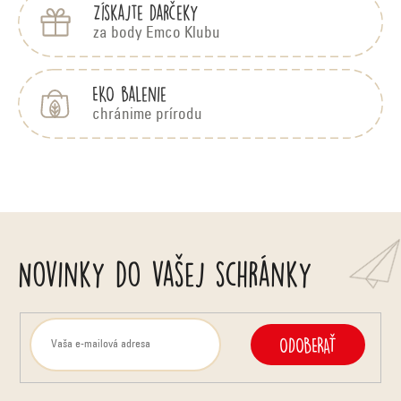
i
Získajte darčeky
e
za body Emco Klubu
EKO balenie
chránime prírodu
Novinky do vašej schránky
ODOBERAŤ