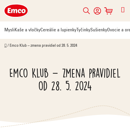
Prejsť
na
Hľadať
NÁKUPNÝ
obsah
KOŠÍK
Mysli
Kaše a vločky
Cereálie a lupienky
Tyčinky
Sušienky
Ovocie a or
Domov
/
Emco Klub – zmena pravidiel od 28. 5. 2024
Emco Klub – zmena pravidiel
od 28. 5. 2024