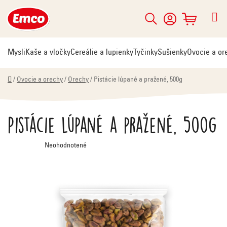
Prejsť
na
Hľadať
NÁKUPNÝ
obsah
KOŠÍK
Mysli
Kaše a vločky
Cereálie a lupienky
Tyčinky
Sušienky
Ovocie a or
Domov
/
Ovocie a orechy
/
Orechy
/
Pistácie lúpané a pražené, 500g
Pistácie lúpané a pražené, 500g
Priemerné
Neohodnotené
hodnotenie
produktu
je
0,0
z
5
hviezdičiek.