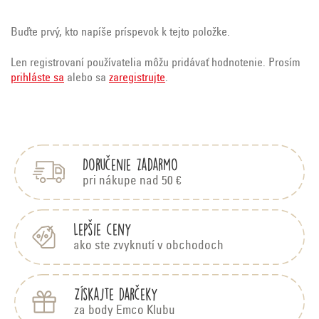
Buďte prvý, kto napíše príspevok k tejto položke.
Len registrovaní používatelia môžu pridávať hodnotenie. Prosím
prihláste sa
alebo sa
zaregistrujte
.
Z
á
p
Doručenie zadarmo
ä
t
pri nákupe nad 50 €
i
e
Lepšie ceny
ako ste zvyknutí v obchodoch
Získajte darčeky
za body Emco Klubu