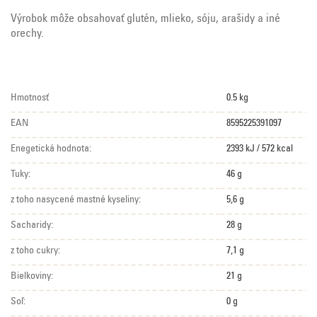
Výrobok môže obsahovať glutén, mlieko, sóju, arašidy a iné
orechy.
Hmotnosť
0.5 kg
EAN
8595225391097
Enegetická hodnota:
2393 kJ / 572 kcal
Tuky:
46 g
z toho nasycené mastné kyseliny:
5,6 g
Sacharidy:
28 g
z toho cukry:
7,1 g
Bielkoviny:
21 g
Soľ:
0 g