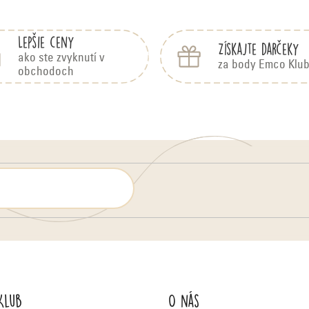
Lepšie ceny
Získajte darčeky
ako ste zvyknutí v
za body Emco Klu
obchodoch
Klub
O nás