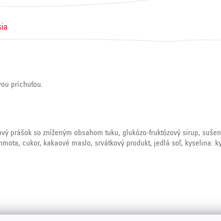
sia
ou príchuťou.
aový prášok so zníženým obsahom tuku, glukózo-fruktózový sirup, suše
hmota, cukor, kakaové maslo, srvátkový produkt, jedlá soľ, kyselina: 