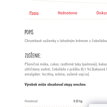
Popis
Hodnotenie
Disku
Popis
Chrumkavé sušienky s lahodným krémom s čokoládov
Zloženie:
Pšeničná múka, cukor, rastlinné tuky (palmový), kak
uhličitany sodné; čokoláda v prášku (0,1 %) [kakaová 
emulgátor: lecitíny, aróma, sušené vajcia].
Výrobok môže obsahovať stopy orechov.
Hmotnosť
0.22 kg