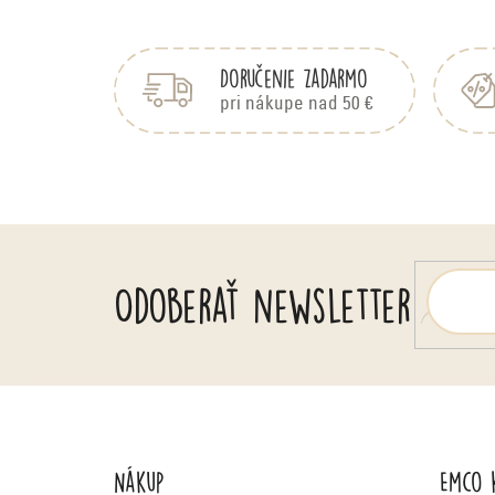
Z
á
p
Doručenie zadarmo
ä
pri nákupe nad 50 €
t
i
e
Odoberať newsletter
Nákup
Emco 