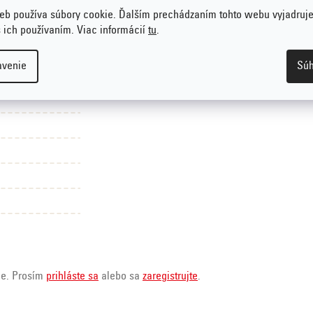
eb používa súbory cookie. Ďalším prechádzaním tohto webu vyjadruje
s ich používaním. Viac informácií
tu
.
avenie
Súh
ie. Prosím
prihláste sa
alebo sa
zaregistrujte
.