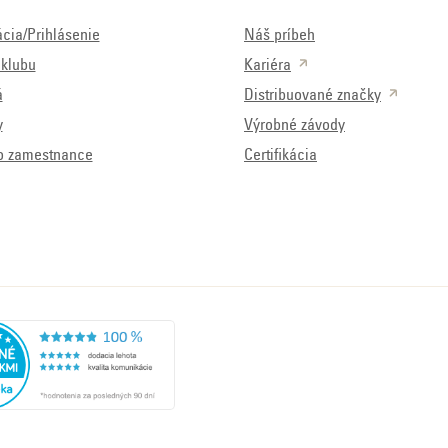
ácia/Prihlásenie
Náš príbeh
klubu
Kariéra
á
Distribuované značky
y
Výrobné závody
o zamestnance
Certifikácia