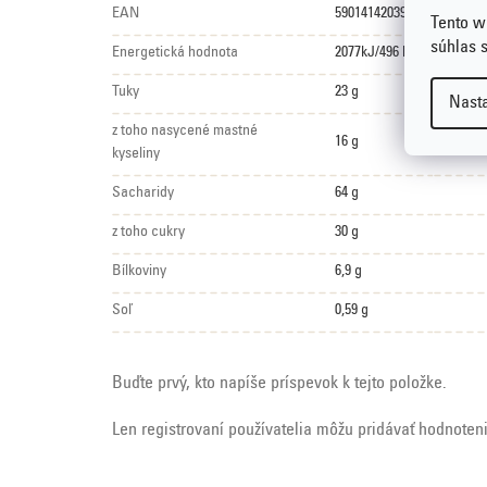
EAN
5901414203931
Tento w
súhlas 
Energetická hodnota
2077kJ/496 kcal
Tuky
23 g
Nast
z toho nasycené mastné
16 g
kyseliny
Sacharidy
64 g
z toho cukry
30 g
Bílkoviny
6,9 g
Soľ
0,59 g
Buďte prvý, kto napíše príspevok k tejto položke.
Len registrovaní používatelia môžu pridávať hodnoten