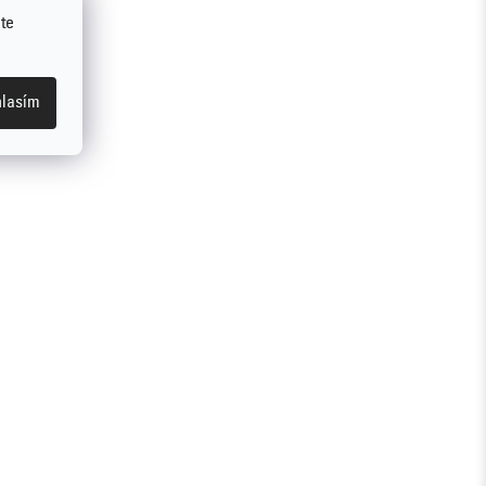
te
lasím