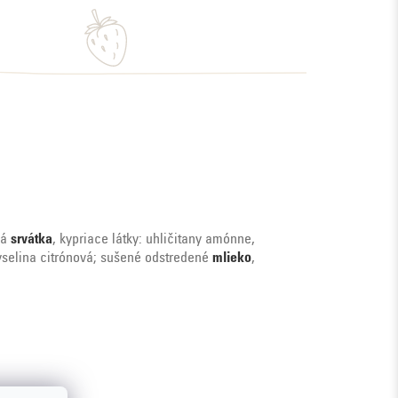
ná
srvátka
, kypriace látky: uhličitany amónne,
kyselina citrónová; sušené odstredené
mlieko
,