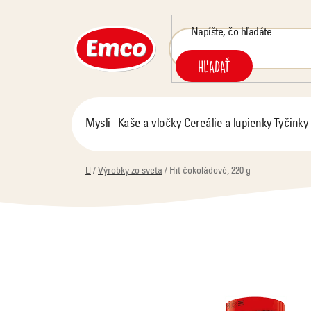
Prejsť
na
obsah
HĽADAŤ
Mysli
Kaše a vločky
Cereálie a lupienky
Tyčinky
Domov
/
Výrobky zo sveta
/
Hit čokoládové, 220 g