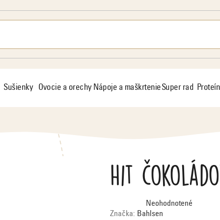
Sušienky
Ovocie a orechy
Nápoje a maškrtenie
Super rad
Proteín
Hit čokoládo
Priemerné
Neohodnotené
hodnotenie
produktu
Značka:
Bahlsen
je