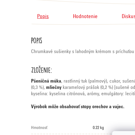
Popis
Hodnotenie
Disku
Popis
Chrumkavé sušienky s lahodným krémom s príchuťou
Zloženie:
Pšeničná múka
, rastlinný tuk (palmový), cukor, sušen
(0,3 %),
mliečny
karamelový prášok (0,2 %) [sušené o
kyselina: kyselina citrónová, arómy, emulgátory: lecit
Výrobok môže obsahovať stopy orechov a vajec.
Hmotnosť
0.22 kg