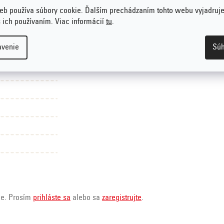
eb používa súbory cookie. Ďalším prechádzaním tohto webu vyjadruje
s ich používaním. Viac informácií
tu
.
avenie
Súh
ie. Prosím
prihláste sa
alebo sa
zaregistrujte
.