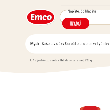
Prejsť
na
obsah
HĽADAŤ
Mysli
Kaše a vločky
Cereálie a lupienky
Tyčinky
Domov
/
Výrobky zo sveta
/
Hit slaný karamel, 220 g