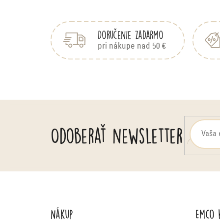
Z
á
p
Doručenie zadarmo
ä
pri nákupe nad 50 €
t
i
e
Odoberať newsletter
Nákup
Emco 