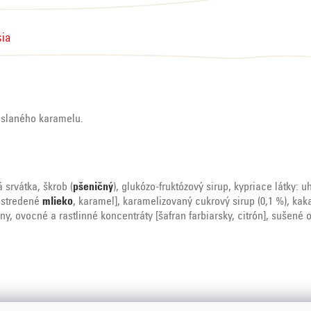
sia
 slaného karamelu.
á srvátka, škrob (
pšeničný
), glukózo-fruktózový sirup, kypriace látky: 
dstredené
mlieko
, karamel], karamelizovaný cukrový sirup (0,1 %), k
íny, ovocné a rastlinné koncentráty [šafran farbiarsky, citrón], sušené