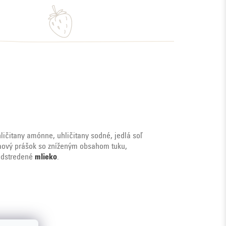
uhličitany amónne, uhličitany sodné, jedlá soľ
akaový prášok so zníženým obsahom tuku,
 odstredené
mlieko
.