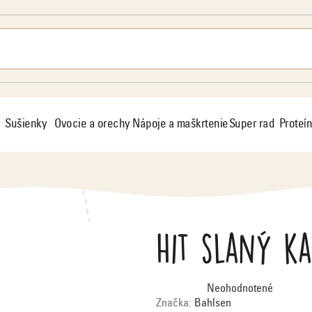
Sušienky
Ovocie a orechy
Nápoje a maškrtenie
Super rad
Proteín
Hit slaný k
Priemerné
Neohodnotené
hodnotenie
produktu
Značka:
Bahlsen
je