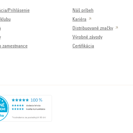
ácia/Prihlásenie
Náš príbeh
klubu
Kariéra
á
Distribuované značky
y
Výrobné závody
o zamestnance
Certifikácia