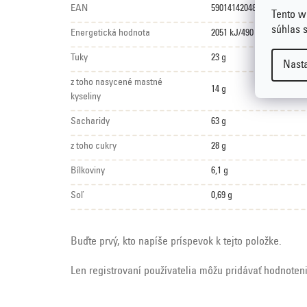
EAN
5901414204846
Tento w
súhlas 
Energetická hodnota
2051 kJ/490 kcal
Tuky
23 g
Nast
z toho nasycené mastné
14 g
kyseliny
Sacharidy
63 g
z toho cukry
28 g
Bílkoviny
6,1 g
Soľ
0,69 g
Buďte prvý, kto napíše príspevok k tejto položke.
Len registrovaní používatelia môžu pridávať hodnoten