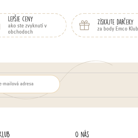
Lepšie ceny
Získajte darčeky
ako ste zvyknutí v
za body Emco Klu
obchodoch
Klub
O nás