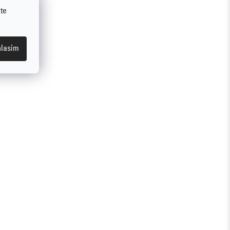
te
lasím