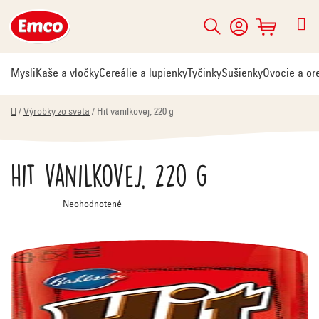
Prejsť
na
Hľadať
NÁKUPNÝ
obsah
KOŠÍK
Mysli
Kaše a vločky
Cereálie a lupienky
Tyčinky
Sušienky
Ovocie a or
Domov
/
Výrobky zo sveta
/
Hit vanilkovej, 220 g
Hit vanilkovej, 220 g
Priemerné
Neohodnotené
hodnotenie
produktu
je
0,0
z
5
hviezdičiek.