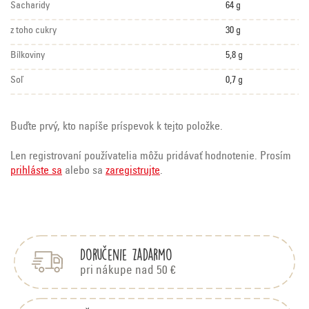
Sacharidy
64 g
z toho cukry
30 g
Bílkoviny
5,8 g
Soľ
0,7 g
Buďte prvý, kto napíše príspevok k tejto položke.
Len registrovaní používatelia môžu pridávať hodnotenie. Prosím
prihláste sa
alebo sa
zaregistrujte
.
Z
á
p
Doručenie zadarmo
ä
t
pri nákupe nad 50 €
i