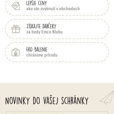
e
Lepšie ceny
ako ste zvyknutí v obchodoch
Získajte darčeky
za body Emco Klubu
EKO balenie
chránime prírodu
Novinky do vašej schránky