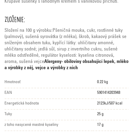
Křupavé sušenky s lahodným krémem s vanilkovou příchutí.
Zloženie:
Složení na 100 g výrobku:Pšeničná mouka, cukr, rostlinné tuky
(palmový), sušená syrovátka (z mléka), škrob, kakaový prášek se
sníženým obsahem tuku, kypřící látky: uhličitany amonné,
uhličitany sodné; jedlá sůl, sirup z invertního cukru, sušené
mléko odstředěné, regulátor kyselosti: kyselina citronová,
aroma, sušená vejce
Alergeny- obiloviny obsahující lepek, mléko
a výrobky z něj, vejce a výrobky z nich
Hmotnosť
0.22 kg
EAN
5901414203948
Energetická hodnota
2123kJ/507 kcal
Tuky
25 g
z toho nasycené mastné kyseliny
17 g