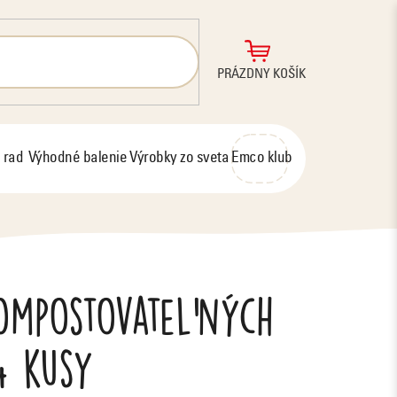
NÁKUPNÝ
PRÁZDNY KOŠÍK
KOŠÍK
 rad
Výhodné balenie
Výrobky zo sveta
Emco klub
ompostovateľných
 4 kusy