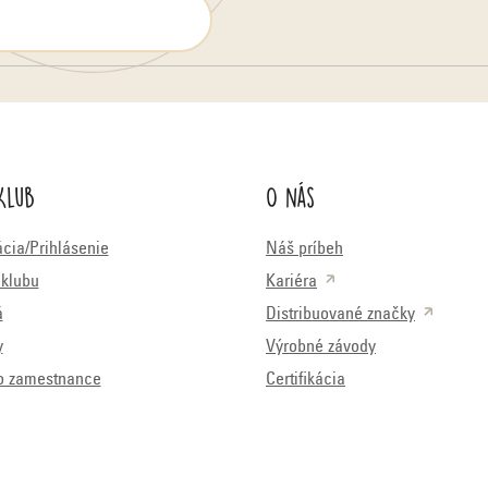
Klub
O nás
ácia/Prihlásenie
Náš príbeh
klubu
Kariéra
á
Distribuované značky
y
Výrobné závody
o zamestnance
Certifikácia