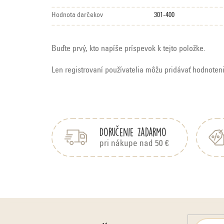
Hodnota darčekov
301-400
Buďte prvý, kto napíše príspevok k tejto položke.
Len registrovaní používatelia môžu pridávať hodnoten
Z
á
p
Doručenie zadarmo
ä
pri nákupe nad 50 €
t
i
e