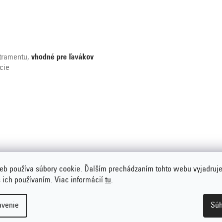
tramentu,
vhodné pre ľavákov
cie
eb používa súbory cookie. Ďalším prechádzaním tohto webu vyjadruje
s ich používaním. Viac informácií
tu
.
avenie
Súh