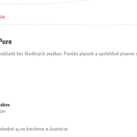
sia
 Pure
 rozkladá bez škodlivých zvyškov. Ponúka plynulé a spoľahlivé písani
vákov
hom
vhodné aj na kreslenie a ilustrácie.