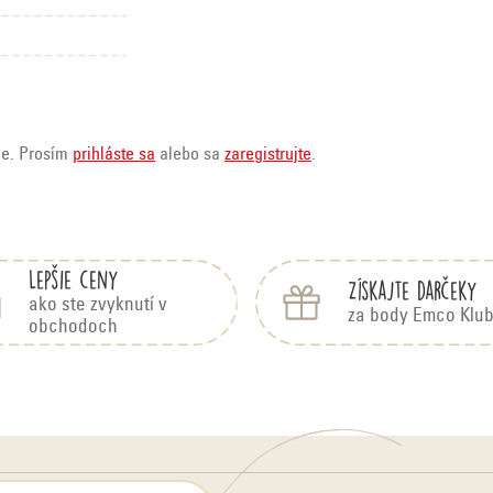
ie. Prosím
prihláste sa
alebo sa
zaregistrujte
.
Lepšie ceny
Získajte darčeky
ako ste zvyknutí v
za body Emco Klu
obchodoch