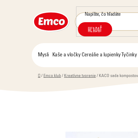
Prejsť
na
obsah
HĽADAŤ
Mysli
Kaše a vločky
Cereálie a lupienky
Tyčinky
Domov
/
Emco klub
/
Kreatívne tvorenie
/
KACO sada kompostovat