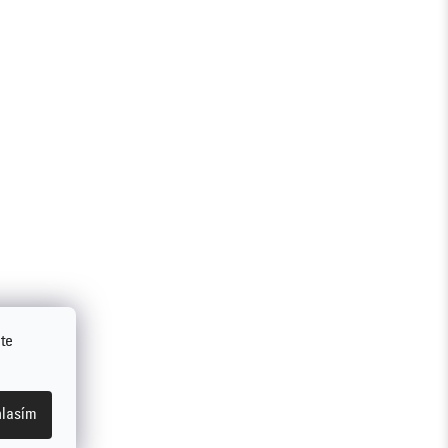
te
lasím