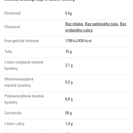
Hmotnosť
6 kg
Bez mlieka
,
Bez palmového tuku
,
Bez
Vlastnosť
pridaného cukru
Energetická hodnota
1790 kJ/428 kcal
Tuky
16 g
z toho nasýtené mastné
2,1 g
kyseliny
Mononenasýtené
6,2 g
mastné kyseliny
Polynenasýtené mastné
6,8 g
kyseliny
Sacharidy
50 g
z toho cukry
1,4 g