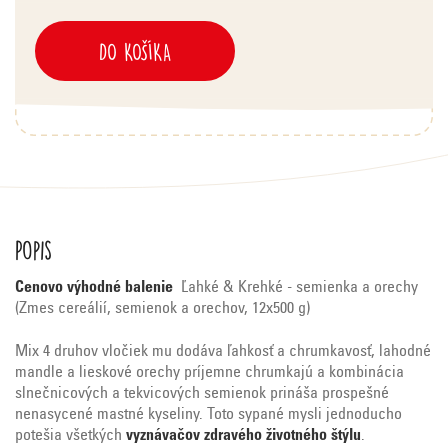
DO KOŠÍKA
Popis
Cenovo výhodné balenie
Ľahké & Krehké - semienka a orechy
(Zmes cereálií, semienok a orechov, 12x500 g)
Mix 4 druhov vločiek mu dodáva ľahkosť a chrumkavosť, lahodné
mandle a lieskové orechy príjemne chrumkajú a kombinácia
slnečnicových a tekvicových semienok prináša prospešné
nenasycené mastné kyseliny. Toto sypané mysli jednoducho
potešia všetkých
vyznávačov zdravého životného štýlu
.