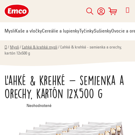
Prejsť
na
Hľadať
NÁKUPNÝ
obsah
KOŠÍK
Mysli
Kaše a vločky
Cereálie a lupienky
Tyčinky
Sušienky
Ovocie a or
Domov
/
Mysli
/
Ľahké & krehké mysli
/
Ľahké & krehké - semienka a orechy,
kartón 12x500 g
Ľahké & krehké - semienka a
orechy, kartón 12x500 g
Priemerné
Neohodnotené
hodnotenie
produktu
je
0,0
z
5
hviezdičiek.