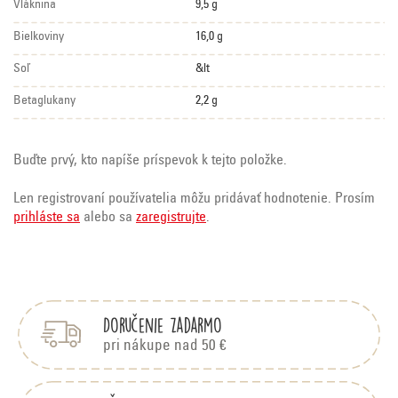
Vláknina
9,5 g
Bielkoviny
16,0 g
Soľ
&lt
Betaglukany
2,2 g
Buďte prvý, kto napíše príspevok k tejto položke.
Len registrovaní používatelia môžu pridávať hodnotenie. Prosím
prihláste sa
alebo sa
zaregistrujte
.
Z
á
p
Doručenie zadarmo
ä
t
pri nákupe nad 50 €
i
e