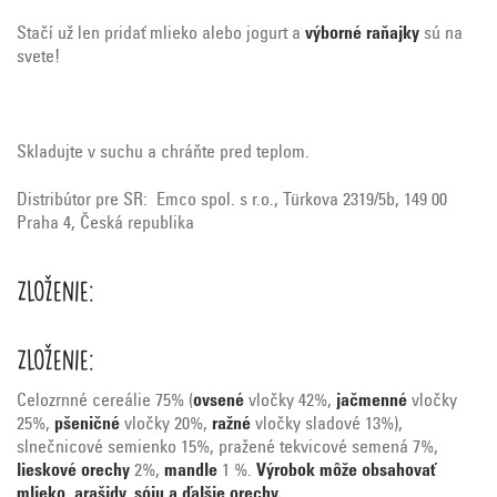
Stačí už len pridať mlieko alebo jogurt a
výborné raňajky
sú na
svete!
Skladujte v suchu a chráňte pred teplom.
Distribútor pre SR: Emco spol. s r.o., Türkova 2319/5b, 149 00
Praha 4, Česká republika
Zloženie:
Zloženie:
Celozrnné cereálie 75% (
ovsené
vločky 42%,
jačmenné
vločky
25%,
pšeničné
vločky 20%,
ražné
vločky sladové 13%),
slnečnicové semienko 15%, pražené tekvicové semená 7%,
lieskové orechy
2%,
mandle
1 %.
Výrobok môže obsahovať
mlieko, arašidy, sóju a ďalšie orechy.