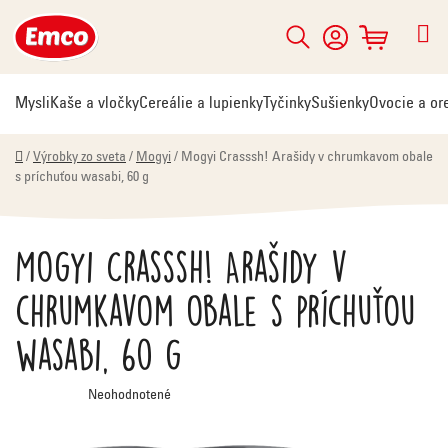
Prejsť
na
Hľadať
NÁKUPNÝ
obsah
KOŠÍK
Mysli
Kaše a vločky
Cereálie a lupienky
Tyčinky
Sušienky
Ovocie a or
Domov
/
Výrobky zo sveta
/
Mogyi
/
Mogyi Crasssh! Arašidy v chrumkavom obale
s príchuťou wasabi, 60 g
Mogyi Crasssh! Arašidy v
chrumkavom obale s príchuťou
wasabi, 60 g
Priemerné
Neohodnotené
hodnotenie
produktu
je
0,0
z