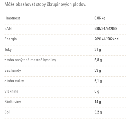
Môže obsahovať stopy škrupinových plodov.
Hmotnosť
0.06 kg
EAN
5997347542889
Energia
2091kJ/ 502kcal
Tuky
31 g
z toho nasýtené mastné kyseliny
6,8 g
Sacharidy
39 g
z toho cukry
6,1 g
Vláknina
0 g
Bielkoviny
14 g
Soľ
3,2 g