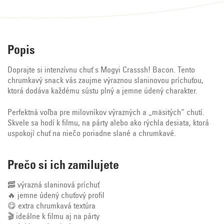
Popis
Doprajte si intenzívnu chuť s Mogyi Crasssh! Bacon. Tento
chrumkavý snack vás zaujme výraznou slaninovou príchuťou,
ktorá dodáva každému sústu plný a jemne údený charakter.
Perfektná voľba pre milovníkov výrazných a „mäsitých“ chutí.
Skvele sa hodí k filmu, na párty alebo ako rýchla desiata, ktorá
uspokojí chuť na niečo poriadne slané a chrumkavé.
Prečo si ich zamilujete
🥓 výrazná slaninová príchuť
🔥 jemne údený chuťový profil
😋 extra chrumkavá textúra
🎬 ideálne k filmu aj na párty