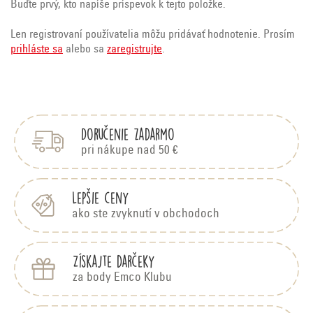
Buďte prvý, kto napíše príspevok k tejto položke.
Len registrovaní používatelia môžu pridávať hodnotenie. Prosím
prihláste sa
alebo sa
zaregistrujte
.
Z
á
p
Doručenie zadarmo
ä
t
pri nákupe nad 50 €
i
e
Lepšie ceny
ako ste zvyknutí v obchodoch
Získajte darčeky
za body Emco Klubu