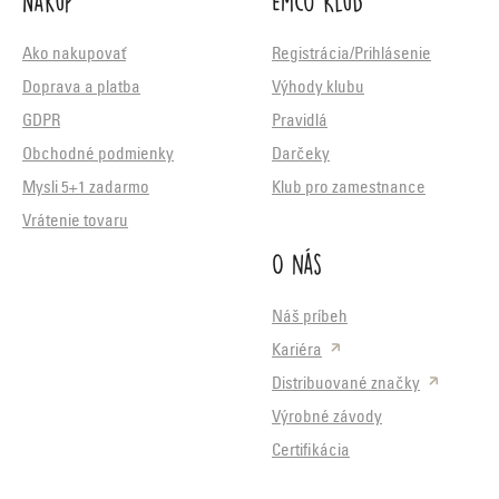
Nákup
Emco Klub
Ako nakupovať
Registrácia/Prihlásenie
Doprava a platba
Výhody klubu
GDPR
Pravidlá
Obchodné podmienky
Darčeky
Mysli 5+1 zadarmo
Klub pro zamestnance
Vrátenie tovaru
O nás
Náš príbeh
Kariéra
Distribuované značky
Výrobné závody
Certifikácia