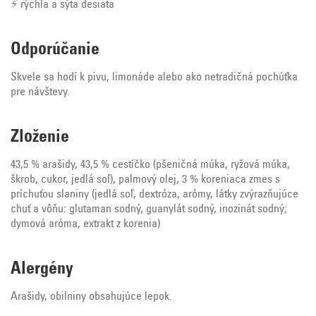
⚡ rýchla a sýta desiata
Odporúčanie
Skvele sa hodí k pivu, limonáde alebo ako netradičná pochúťka
pre návštevy.
Zloženie
43,5 % arašidy, 43,5 % cestíčko (pšeničná múka, ryžová múka,
škrob, cukor, jedlá soľ), palmový olej, 3 % koreniaca zmes s
príchuťou slaniny (jedlá soľ, dextróza, arómy, látky zvýrazňujúce
chuť a vôňu: glutaman sodný, guanylát sodný, inozinát sodný;
dymová aróma, extrakt z korenia)
Alergény
Arašidy, obilniny obsahujúce lepok.