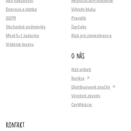
Ako nakupovať
Registrácia/Prihlásenie
Doprava a platba
Výhody klubu
GDPR
Pravidlá
Obchodné podmienky
Darčeky
Mysli 5+1 zadarmo
Klub pro zamestnance
Vrátenie tovaru
O nás
Náš príbeh
Kariéra
Distribuované značky
Výrobné závody
Certifikácia
Kontakt