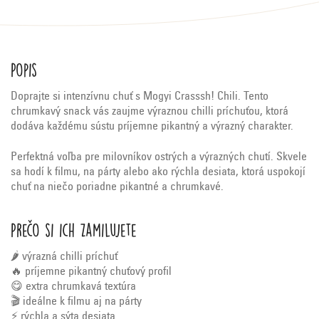
Popis
Doprajte si intenzívnu chuť s Mogyi Crasssh! Chili. Tento
chrumkavý snack vás zaujme výraznou chilli príchuťou, ktorá
dodáva každému sústu príjemne pikantný a výrazný charakter.
Perfektná voľba pre milovníkov ostrých a výrazných chutí. Skvele
sa hodí k filmu, na párty alebo ako rýchla desiata, ktorá uspokojí
chuť na niečo poriadne pikantné a chrumkavé.
Prečo si ich zamilujete
🌶️ výrazná chilli príchuť
🔥 príjemne pikantný chuťový profil
😋 extra chrumkavá textúra
🎬 ideálne k filmu aj na párty
⚡ rýchla a sýta desiata