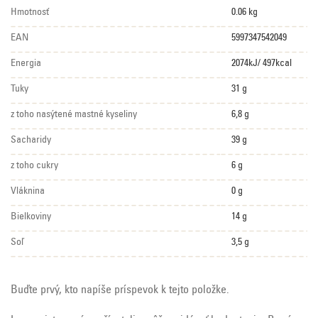
Hmotnosť
0.06 kg
EAN
5997347542049
Energia
2074kJ/ 497kcal
Tuky
31 g
z toho nasýtené mastné kyseliny
6,8 g
Sacharidy
39 g
z toho cukry
6 g
Vláknina
0 g
Bielkoviny
14 g
Soľ
3,5 g
Buďte prvý, kto napíše príspevok k tejto položke.