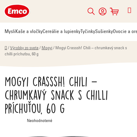
Prejsť
na
Hľadať
NÁKUPNÝ
obsah
KOŠÍK
Mysli
Kaše a vločky
Cereálie a lupienky
Tyčinky
Sušienky
Ovocie a or
Domov
/
Výrobky zo sveta
/
Mogyi
/
Mogyi Crasssh! Chili – chrumkavý snack s
chilli príchuťou, 60 g
Mogyi Crasssh! Chili –
chrumkavý snack s chilli
príchuťou, 60 g
Priemerné
Neohodnotené
hodnotenie
produktu
je
0,0
z