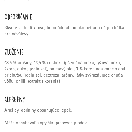
Odporúčanie
Skvele sa hodí k pivu, limonáde alebo ako netradičná pochúťka
pre návštevy.
Zloženie
43,5 % arašidy, 43,5 % cestíčko (pšeničná múka, ryžová múka,
škrob, cukor, jedlá soľ), palmový olej, 3 % koreniaca zmes s chilli
príchuťou (jedlá soľ, dextróza, arómy, látky zvýrazňujúce chuť a
vôňu, chilli, extrakt z korenia)
Alergény
Arašidy, obilniny obsahujúce lepok.
Môže obsahovať stopy škrupinových plodov.