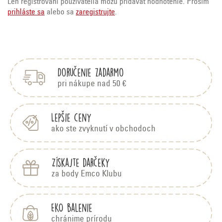
Len registrovaní používatelia môžu pridávať hodnotenie. Prosím
prihláste sa
alebo sa
zaregistrujte
.
Z
á
p
Doručenie zadarmo
ä
t
pri nákupe nad 50 €
i
e
Lepšie ceny
ako ste zvyknutí v obchodoch
Získajte darčeky
za body Emco Klubu
EKO balenie
chránime prírodu