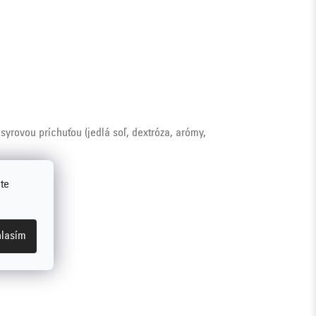
syrovou príchuťou (jedlá soľ, dextróza, arómy,
te
lasím