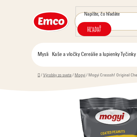
Prejsť
na
obsah
HĽADAŤ
Mysli
Kaše a vločky
Cereálie a lupienky
Tyčinky
Domov
/
Výrobky zo sveta
/
Mogyi
/
Mogyi Crasssh! Original Che