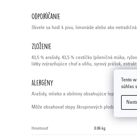
Odporúčanie
Skvele sa hodí k pivu, limonáde alebo ako netradičná
Zloženie
43,5 % arašidy, 43,5 % cestíčko (pšeničná múka, ryžov
látky zvýrazňujúce chuť a vôňu, syrový prášok, extrakt
Tento w
Alergény
súhlas 
Arašidy, mlieko a obilniny obsahujúce lepok.
Nast
Môže obsahovať stopy škrupinových plodov.
Hmotnosť
0.06 kg