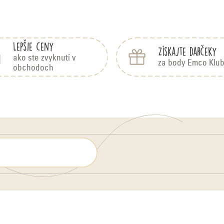
Lepšie ceny
Získajte darčeky
ako ste zvyknutí v
za body Emco Klu
obchodoch