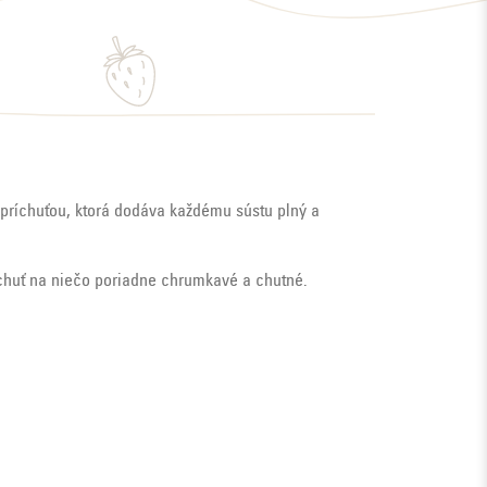
 príchuťou, ktorá dodáva každému sústu plný a
í chuť na niečo poriadne chrumkavé a chutné.