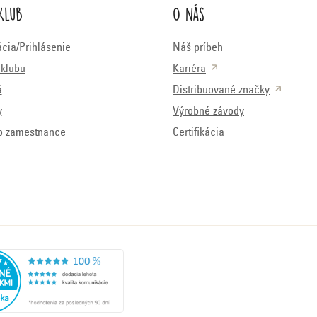
Klub
O nás
ácia/Prihlásenie
Náš príbeh
klubu
Kariéra
á
Distribuované značky
y
Výrobné závody
o zamestnance
Certifikácia