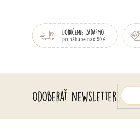
Z
á
p
Doručenie zadarmo
ä
pri nákupe nad 50 €
t
i
e
Odoberať newsletter