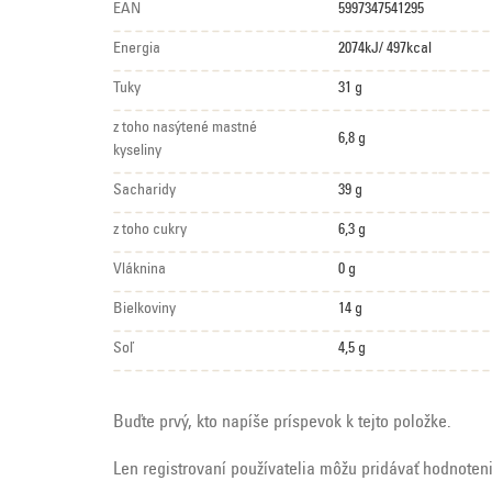
EAN
5997347541295
Energia
2074kJ/ 497kcal
Tuky
31 g
z toho nasýtené mastné
6,8 g
kyseliny
Sacharidy
39 g
z toho cukry
6,3 g
Vláknina
0 g
Bielkoviny
14 g
Soľ
4,5 g
Buďte prvý, kto napíše príspevok k tejto položke.
Len registrovaní používatelia môžu pridávať hodnoten