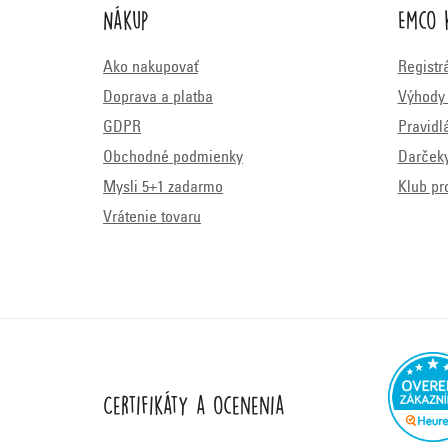
Nákup
Emco 
Ako nakupovať
Registr
Doprava a platba
Výhody 
GDPR
Pravidl
Obchodné podmienky
Darček
Mysli 5+1 zadarmo
Klub pr
Vrátenie tovaru
Certifikáty a ocenenia