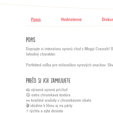
Popis
Hodnotenie
Disku
Popis
Doprajte si intenzívnu syrovú chuť s Mogyi Crasssh!
lahodný charakter.
Perfektná voľba pre milovníkov syrových snackov. Skv
Prečo si ich zamilujete
🧀 výrazná syrová príchuť
😋 extra chrumkavá textúra
🥜 kvalitné arašidy v chrumkavom obale
🎬 ideálne k filmu aj na párty
⚡ rýchla a sýta desiata