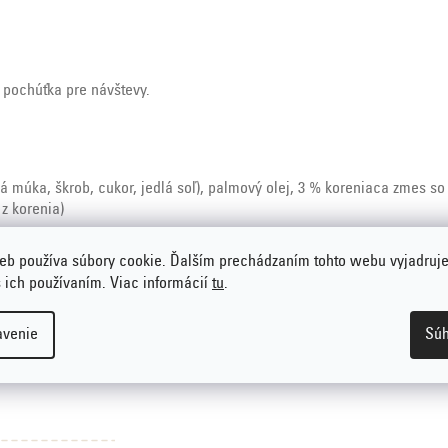
 pochúťka pre návštevy.
á múka, škrob, cukor, jedlá soľ), palmový olej, 3 % koreniaca zmes so 
 z korenia)
eb používa súbory cookie. Ďalším prechádzaním tohto webu vyjadruje
s ich používaním. Viac informácií
tu
.
avenie
Súh