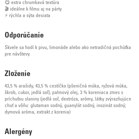
😋 extra chrumkavá textúra
🎬 ideálne k filmu aj na párty
⚡ rýchla a sýta desiata
Odporúčanie
Skvele sa hodí k pivu, limonáde alebo ako netradičná pochúťka
pre návštevy.
Zloženie
43,5 % arašidy, 43,5 % cestíčko (pšeničná múka, ryžová múka,
škrob, cukor, jedlá soľ), palmový olej, 3 % koreniaca zmes s
príchuťou slaniny (jedlá soľ, dextróza, arómy, látky zvýrazňujúce
chuť a vôňu: glutaman sodný, guanylát sodný, inozinát sodný;
dymová aróma, extrakt z korenia)
Alergény