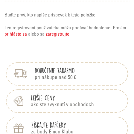
Buďte prvý, kto napíše príspevok k tejto položke.
Len registrovaní používatelia môžu pridávať hodnotenie. Prosím
prihláste sa
alebo sa
zaregistrujte
.
Z
á
p
Doručenie zadarmo
ä
t
pri nákupe nad 50 €
i
e
Lepšie ceny
ako ste zvyknutí v obchodoch
Získajte darčeky
za body Emco Klubu