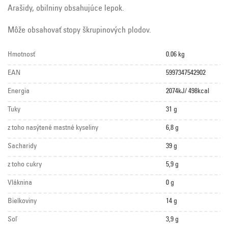
Arašidy, obilniny obsahujúce lepok.
Môže obsahovať stopy škrupinových plodov.
Hmotnosť
0.06 kg
EAN
5997347542902
Energia
2074kJ/ 498kcal
Tuky
31 g
z toho nasýtené mastné kyseliny
6,8 g
Sacharidy
39 g
z toho cukry
5,9 g
Vláknina
0 g
Bielkoviny
14 g
Soľ
3,9 g