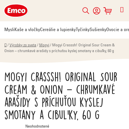
Prejsť
na
Hľadať
NÁKUPNÝ
obsah
KOŠÍK
Mysli
Kaše a vločky
Cereálie a lupienky
Tyčinky
Sušienky
Ovocie a or
Domov
/
Výrobky zo sveta
/
Mogyi
/
Mogyi Crasssh! Original Sour Cream &
Onion – chrumkavé arašidy s príchuťou kyslej smotany a cibuľky, 60 g
Mogyi Crasssh! Original Sour
Cream & Onion – chrumkavé
arašidy s príchuťou kyslej
smotany a cibuľky, 60 g
Priemerné
Neohodnotené
hodnotenie