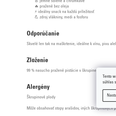
🧂 jemne solené a chrumkavé
🔥 pražené bez oleja
⚡ ideálny snack na každú príležitosť
💪 zdroj vlákniny, medi a fosforu
Odporúčanie
Skvelé len tak na maškrtenie, ideálne k vínu, pivu al
Zloženie
99 % nasucho pražené pistácie v škrupine, 1 % jedlá 
Tento w
súhlas 
Alergény
Nast
Škrupinové plody
Môže obsahovať stopy arašidov, iných škrupinových p