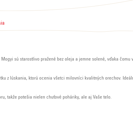
sia
ie Mogyi sú starostlivo pražené bez oleja a jemne solené, vďaka čomu 
u z lúskania, ktorú ocenia všetci milovníci kvalitných orechov. Ideál
u, takže potešia nielen chuťové poháriky, ale aj Vaše telo.