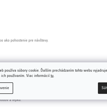
ebo ako pohostenie pre návštevy.
soľ
eb používa súbory cookie. Ďalším prechádzaním tohto webu vyjadruje
s ich používaním. Viac informácií
tu
.
avenie
Súh
lodov a lepku.