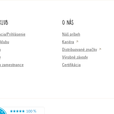
Klub
O nás
ácia/Prihlásenie
Náš príbeh
klubu
Kariéra
á
Distribuované značky
y
Výrobné závody
o zamestnance
Certifikácia