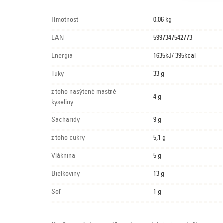
Hmotnosť
0.06 kg
EAN
5997347542773
Energia
1635kJ/ 395kcal
Tuky
33 g
z toho nasýtené mastné
4 g
kyseliny
Sacharidy
9 g
z toho cukry
5,1 g
Vláknina
5 g
Bielkoviny
13 g
Soľ
1 g