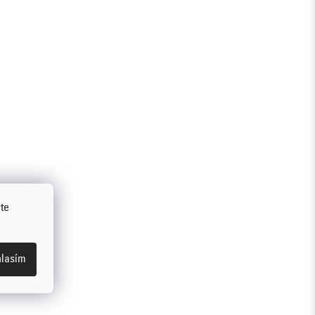
te
lasím