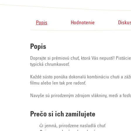
Popis
Hodnotenie
Disku
Popis
Doprajte si prémiovú chuť, ktorá Vás nepustí! Pistác
typická chrumkavosť.
Každé sústo ponúka dokonalú kombináciu chuti a zážitk
filmu alebo len tak pre radosť.
Navyše sú prirodzeným zdrojom vlákniny, medi a fosfor
Prečo si ich zamilujete
🌰 jemná, prirodzene nasladlá chuť