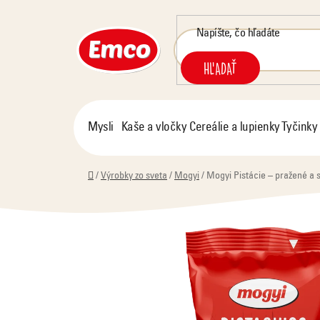
Prejsť
na
obsah
HĽADAŤ
Mysli
Kaše a vločky
Cereálie a lupienky
Tyčinky
Domov
/
Výrobky zo sveta
/
Mogyi
/
Mogyi Pistácie – pražené a s