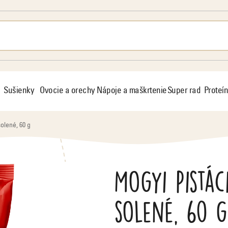
Sušienky
Ovocie a orechy
Nápoje a maškrtenie
Super rad
Proteín
olené, 60 g
Mogyi Pistác
solené, 60 g