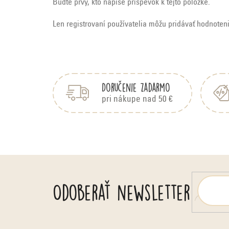
Buďte prvý, kto napíše príspevok k tejto položke.
Len registrovaní používatelia môžu pridávať hodnoten
Z
á
p
Doručenie zadarmo
ä
pri nákupe nad 50 €
t
i
e
Odoberať newsletter