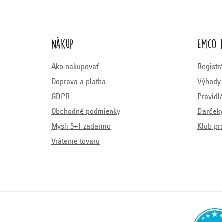
Nákup
Emco 
Ako nakupovať
Registr
Doprava a platba
Výhody 
GDPR
Pravidl
Obchodné podmienky
Darček
Mysli 5+1 zadarmo
Klub pr
Vrátenie tovaru