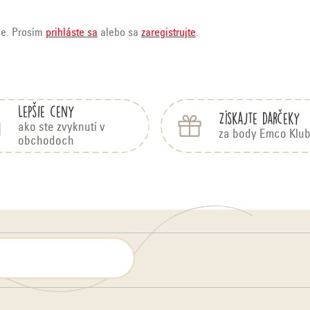
ie. Prosím
prihláste sa
alebo sa
zaregistrujte
.
Lepšie ceny
Získajte darčeky
ako ste zvyknutí v
za body Emco Klu
obchodoch