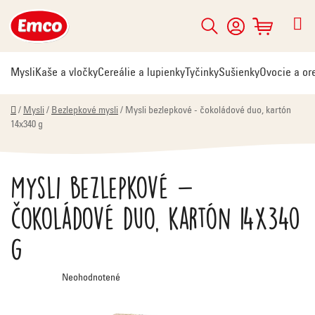
Prejsť
na
Hľadať
NÁKUPNÝ
obsah
KOŠÍK
Mysli
Kaše a vločky
Cereálie a lupienky
Tyčinky
Sušienky
Ovocie a or
Domov
/
Mysli
/
Bezlepkové mysli
/
Mysli bezlepkové - čokoládové duo, kartón
14x340 g
Mysli bezlepkové -
čokoládové duo, kartón 14x340
g
Priemerné
Neohodnotené
hodnotenie
produktu
je
0,0
z