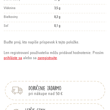
Vláknina
3,5 g
Bielkoviny
8,2 g
Soľ
0,1 g
Buďte prvý, kto napíše príspevok k tejto položke.
Len registrovaní používatelia môžu pridávať hodnotenie. Prosím
prihláste sa
alebo sa
zaregistrujte
.
Z
á
p
Doručenie zadarmo
ä
t
pri nákupe nad 50 €
i
e