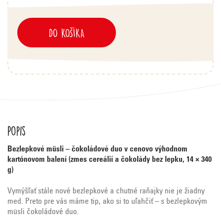
DO KOŠÍKA
Popis
Bezlepkové müsli – čokoládové duo v cenovo výhodnom
kartónovom balení (zmes cereálií a čokolády bez lepku, 14 × 340
g)
Vymýšľať stále nové bezlepkové a chutné raňajky nie je žiadny
med. Preto pre vás máme tip, ako si to uľahčiť – s bezlepkovým
müsli čokoládové duo.