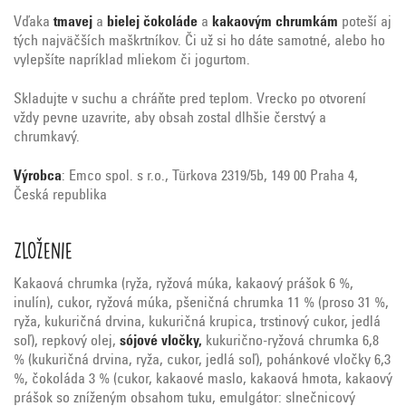
Vďaka
tmavej
a
bielej čokoláde
a
kakaovým chrumkám
poteší aj
tých najväčších maškrtníkov. Či už si ho dáte samotné, alebo ho
vylepšíte napríklad mliekom či jogurtom.
Skladujte v suchu a chráňte pred teplom. Vrecko po otvorení
vždy pevne uzavrite, aby obsah zostal dlhšie čerstvý a
chrumkavý.
Výrobca
: Emco spol. s r.o., Türkova 2319/5b, 149 00 Praha 4,
Česká republika
Zloženie
Kakaová chrumka (ryža, ryžová múka, kakaový prášok 6 %,
inulín), cukor, ryžová múka, pšeničná chrumka 11 % (proso 31 %,
ryža, kukuričná drvina, kukuričná krupica, trstinový cukor, jedlá
soľ), repkový olej,
sójové vločky,
kukurično-ryžová chrumka 6,8
% (kukuričná drvina, ryža, cukor, jedlá soľ), pohánkové vločky 6,3
%, čokoláda 3 % (cukor, kakaové maslo, kakaová hmota, kakaový
prášok so zníženým obsahom tuku, emulgátor: slnečnicový