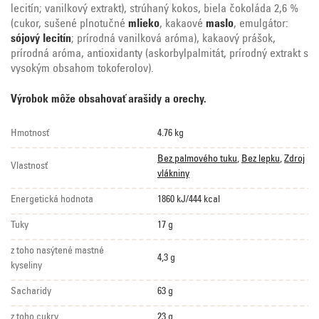
lecitín; vanilkový extrakt), strúhaný kokos, biela čokoláda 2,6 %
(cukor, sušené plnotučné
mlieko
, kakaové
maslo
, emulgátor:
sójový lecitín
; prírodná vanilková aróma), kakaový prášok,
prírodná aróma, antioxidanty (askorbylpalmitát, prírodný extrakt s
vysokým obsahom tokoferolov).
Výrobok môže obsahovať arašidy a orechy.
Hmotnosť
4.76 kg
Bez palmového tuku
,
Bez lepku
,
Zdroj
Vlastnosť
vlákniny
Energetická hodnota
1860 kJ/444 kcal
Tuky
17 g
z toho nasýtené mastné
4,3 g
kyseliny
Sacharidy
63 g
z toho cukry
23 g