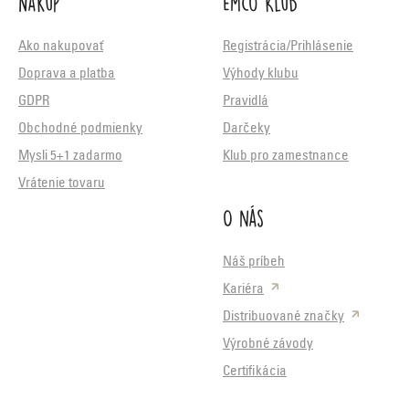
Nákup
Emco Klub
Ako nakupovať
Registrácia/Prihlásenie
Doprava a platba
Výhody klubu
GDPR
Pravidlá
Obchodné podmienky
Darčeky
Mysli 5+1 zadarmo
Klub pro zamestnance
Vrátenie tovaru
O nás
Náš príbeh
Kariéra
Distribuované značky
Výrobné závody
Certifikácia