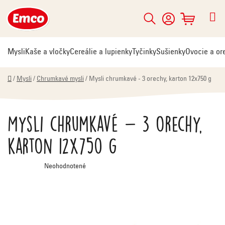
Prejsť
na
Hľadať
NÁKUPNÝ
obsah
KOŠÍK
Mysli
Kaše a vločky
Cereálie a lupienky
Tyčinky
Sušienky
Ovocie a or
Domov
/
Mysli
/
Chrumkavé mysli
/
Mysli chrumkavé - 3 orechy, karton 12x750 g
Mysli chrumkavé - 3 orechy,
karton 12x750 g
Priemerné
Neohodnotené
hodnotenie
produktu
je
0,0
z
5
hviezdičiek.