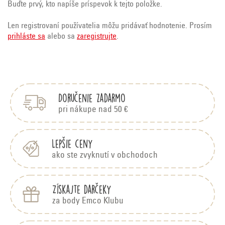
Buďte prvý, kto napíše príspevok k tejto položke.
Len registrovaní používatelia môžu pridávať hodnotenie. Prosím
prihláste sa
alebo sa
zaregistrujte
.
Z
á
p
Doručenie zadarmo
ä
t
pri nákupe nad 50 €
i
e
Lepšie ceny
ako ste zvyknutí v obchodoch
Získajte darčeky
za body Emco Klubu