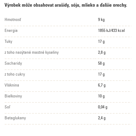
Výrobek môže obsahovat arašidy, sóju, mlieko a ďalšie orechy.
Hmotnosť
9 kg
Energia
1855 kJ/433 kcal
Tuky
17 g
z toho nasýtené mastné kyseliny
2,8 g
Sacharidy
58 g
z toho cukry
17 g
Vláknina
6,7 g
Bielkoviny
10 g
Soľ
0,04 g
Betaglukany
2,4 g