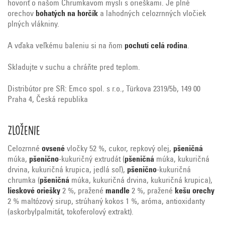
hovoriť o našom Chrumkavom mysli s orieškami. Je plné
orechov
bohatých na horčík
a lahodných celozrnných vločiek
plných vlákniny.
A vďaka veľkému baleniu si na ňom
pochutí celá rodina
.
Skladujte v suchu a chráňte pred teplom.
Distribútor pre SR: Emco spol. s r.o., Türkova 2319/5b, 149 00
Praha 4, Česká republik
a
Zloženie
Celozrnné
ovsené
vločky 52 %, cukor, repkový olej,
pšeničná
múka,
pšenično
-kukuričný extrudát (
pšeničná
múka, kukuričná
drvina, kukuričná krupica, jedlá soľ),
pšenično
-kukuričná
chrumka (
pšeničná
múka, kukuričná drvina, kukuričná krupica),
lieskové oriešky
2 %, pražené
mandle
2 %, pražené
kešu orechy
2 % maltózový sirup, strúhaný kokos 1 %, aróma, antioxidanty
(askorbylpalmitát, tokoferolový extrakt).