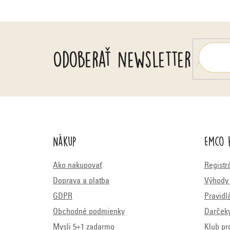
e
Odoberať newsletter
Nákup
Emco 
Ako nakupovať
Registr
Doprava a platba
Výhody 
GDPR
Pravidl
Obchodné podmienky
Darček
Mysli 5+1 zadarmo
Klub pr