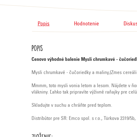
Popis
Hodnotenie
Disku
Popis
Cenovo výhodné balenie Mysli chrumkavé - čučoriedk
Mysli chrumkavé - čučoriedky a maliny,
(Zmes cereáli
Mmmm, toto mysli vonia letom a lesom. Nájdete v ňo
vlákniny. Ľahko tak pripravíte výživné raňajky pre cel
Skladujte v suchu a chráňte pred teplom.
Distribútor pre SR: Emco spol. s r.o., Türkova 2319/5b
Zloženie: