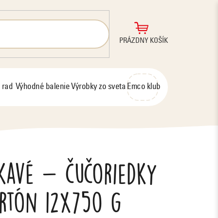
NÁKUPNÝ
PRÁZDNY KOŠÍK
KOŠÍK
 rad
Výhodné balenie
Výrobky zo sveta
Emco klub
kavé - čučoriedky
artón 12x750 g