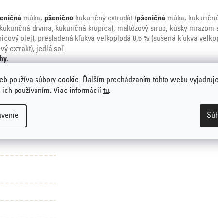
eničná
múka,
pšenično
-kukuričný extrudát (
pšeničná
múka, kukuričná 
ukuričná drvina, kukuričná krupica), maltózový sirup, kúsky mrazom
čnicový olej), presladená kľukva velkoplodá 0,6 % (sušená kľukva velk
vý extrakt), jedlá soľ.
hy.
eb používa súbory cookie. Ďalším prechádzaním tohto webu vyjadruje
s ich používaním. Viac informácií
tu
.
 hrozienok
avenie
Súh