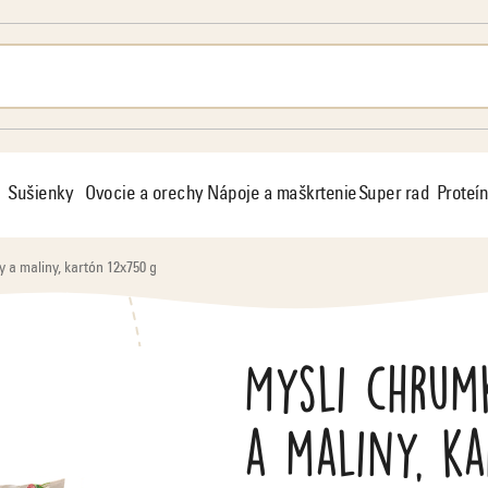
Sušienky
Ovocie a orechy
Nápoje a maškrtenie
Super rad
Proteín
 a maliny, kartón 12x750 g
Mysli chrum
a maliny, k