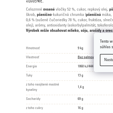
Celozrnné
ovsené
vločky 52 %, cukor, repkový olej,
pš
škrob,
pšenično
-kukuričná chrumka (
pšeničná
múka, k
0,6 % (sušené čučoriedky 78 %, cukor, fruktóza, slne
olej), arómy, antioxidanty (askorbylpalmitát, tokoferolo
Výrobek môže obsahovat mlieko, sóju, arašidy a orec
Tento w
súhlas 
Hmotnosť
9 kg
Vlastnosť
Bez palmového tuku
,
Bez
Nast
Energia
1860 kJ/444 kcal
Tuky
13 g
z toho nasýtené mastné
1,4 g
kyseliny
Sacharidy
69 g
z toho cukry
16 g