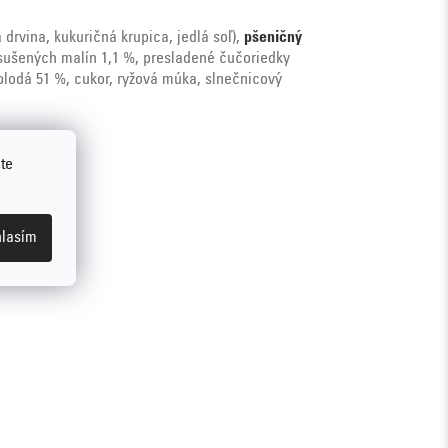
drvina, kukuričná krupica, jedlá soľ),
pšeničný
 sušených malín 1,1 %, presladené čučoriedky
oplodá 51 %, cukor, ryžová múka, slnečnicový
te
lasím