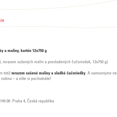
sia
y a maliny, kartón 12x750 g
í, mrazom sušených malín a presladených čučoriedok, 12x
750 g).
m totiž
mrazom sušené maliny a sladké čučoriedky
. A samozrejme ne
ú rodinu – a ešte si pochutnáte!
, 149 00 Praha 4, Česká republika