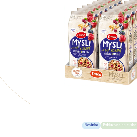
Novinka
Exkluzívne na e-sho