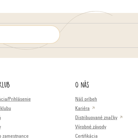
Klub
O nás
ácia/Prihlásenie
Náš príbeh
klubu
Kariéra
á
Distribuované značky
y
Výrobné závody
o zamestnance
Certifikácia