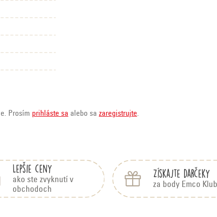
ie. Prosím
prihláste sa
alebo sa
zaregistrujte
.
Lepšie ceny
Získajte darčeky
ako ste zvyknutí v
za body Emco Klu
obchodoch