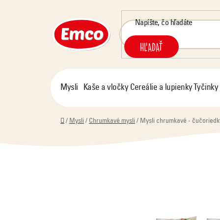
Prejsť
na
obsah
HĽADAŤ
Mysli
Kaše a vločky
Cereálie a lupienky
Tyčinky
Domov
/
Mysli
/
Chrumkavé mysli
/
Mysli chrumkavé - čučoriedky