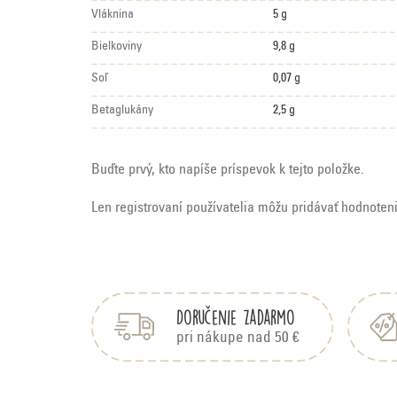
Vláknina
5 g
Bielkoviny
9,8 g
Soľ
0,07 g
Betaglukány
2,5 g
Buďte prvý, kto napíše príspevok k tejto položke.
Len registrovaní používatelia môžu pridávať hodnoten
Z
á
p
Doručenie zadarmo
ä
pri nákupe nad 50 €
t
i