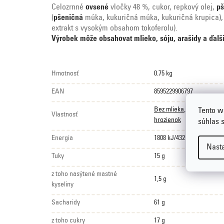
Celozrnné
ovsené
vločky 48 %, cukor, repkový olej,
pš
(
pšeničná
múka, kukuričná múka, kukuričná krupica)
extrakt s vysokým obsahom tokoferolu).
Výrobek môže obsahovat mlieko, sóju, arašidy a ďalš
Hmotnosť
0.75 kg
EAN
8595229906797
Bez mlieka
,
Bez palmové
Tento w
Vlastnosť
hrozienok
súhlas 
Energia
1808 kJ/432 kcal
Nast
Tuky
15 g
z toho nasýtené mastné
1,5 g
kyseliny
Sacharidy
61 g
z toho cukry
17 g