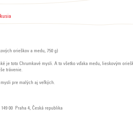
skusia
kových orieškov a medu, 750 g)
aké je toto Chrumkavé mysli. A to všetko vďaka medu, lieskovým orieš
še trávenie.
mysli pre malých aj veľkých.
b, 149 00 Praha 4, Česká republika