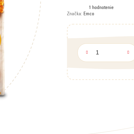
Priemerné
1 hodnotenie
hodnotenie
produktu
Značka:
Emco
je
5,0
z
5
hviezdičiek.