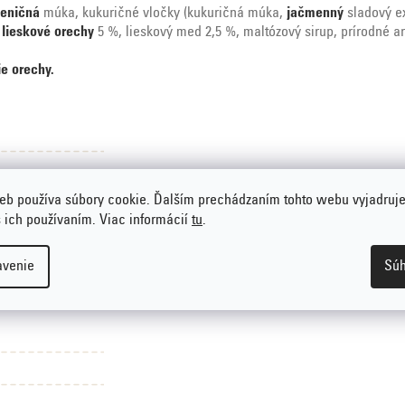
eničná
múka, kukuričné vločky (kukuričná múka,
jačmenný
sladový ex
,
lieskové orechy
5 %, lieskový med 2,5 %, maltózový sirup, prírodné ar
ie orechy.
ho tuku
,
Bez
eb používa súbory cookie. Ďalším prechádzaním tohto webu vyjadruje
s ich používaním. Viac informácií
tu
.
avenie
Súh