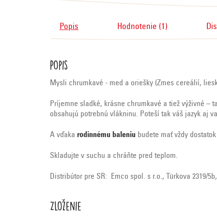
Popis
Hodnotenie (1)
Di
Popis
Mysli chrumkavé - med a oriešky (Zmes cereálií, lies
Príjemne sladké, krásne chrumkavé a tiež výživné – t
obsahujú potrebnú vlákninu. Poteší tak váš jazyk aj va
A vďaka
rodinnému baleniu
budete mať vždy dostatok 
Skladujte v suchu a chráňte pred teplom.
Distribútor pre SR: Emco spol. s r.o., Türkova 2319/5
Zloženie