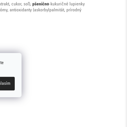
trakt, cukor, soľ),
pšenično
-kukuričné lupienky
ómy, antioxidanty (askorbylpalmitát, prírodný
te
lasím