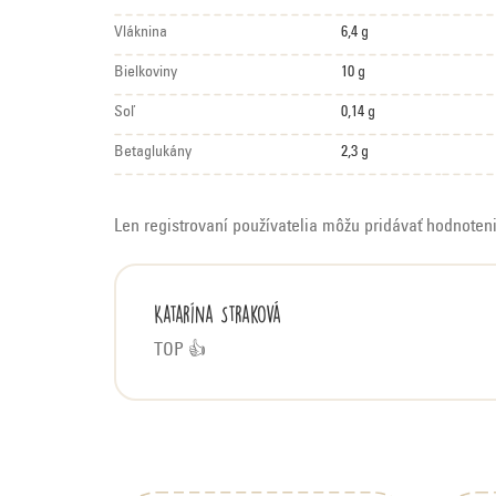
Vláknina
6,4 g
Bielkoviny
10 g
Soľ
0,14 g
Betaglukány
2,3 g
Len registrovaní používatelia môžu pridávať hodnoten
V
Katarína Straková
ý
TOP 👍
p
i
s
Z
h
á
o