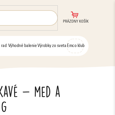
NÁKUPNÝ
PRÁZDNY KOŠÍK
KOŠÍK
 rad
Výhodné balenie
Výrobky zo sveta
Emco klub
kavé - med a
 g