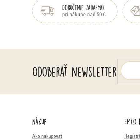
p
d
Doručenie zadarmo
ä
n
pri nákupe nad 50 €
t
o
i
t
e
e
n
í
Odoberať newsletter
Nákup
Emco 
Ako nakupovať
Registr