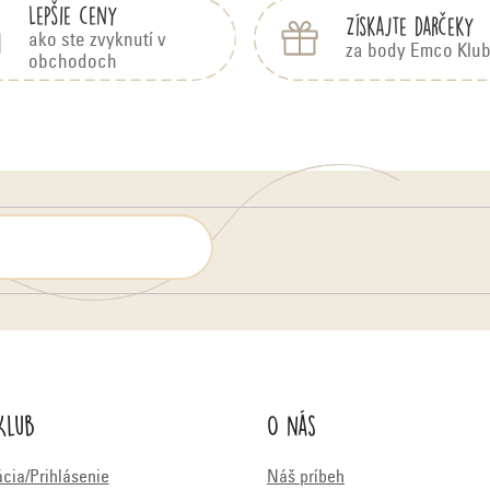
Lepšie ceny
Získajte darčeky
ako ste zvyknutí v
za body Emco Klu
obchodoch
Klub
O nás
ácia/Prihlásenie
Náš príbeh