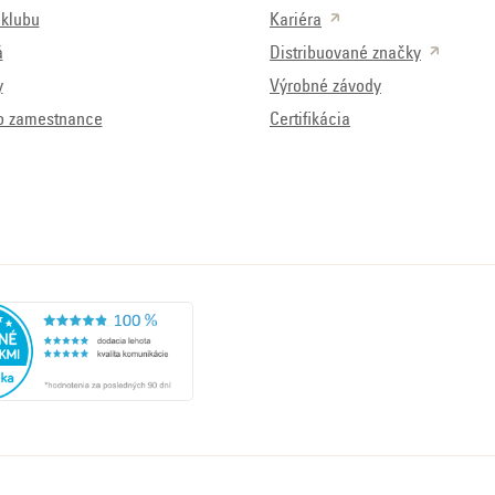
klubu
Kariéra
á
Distribuované značky
y
Výrobné závody
o zamestnance
Certifikácia