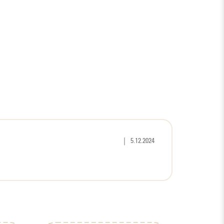
Hodnotenie produktu je 5 z 5 hviez
|
5.12.2024