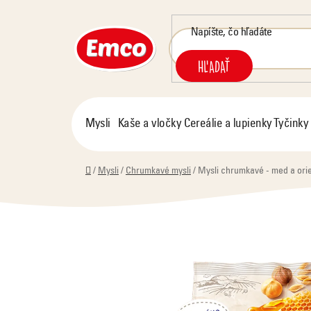
Prejsť
na
obsah
HĽADAŤ
Mysli
Kaše a vločky
Cereálie a lupienky
Tyčinky
Domov
/
Mysli
/
Chrumkavé mysli
/
Mysli chrumkavé - med a orie