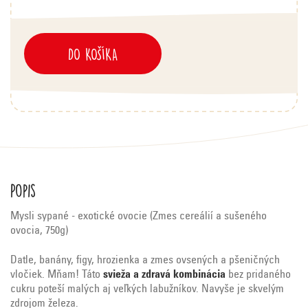
DO KOŠÍKA
Popis
Mysli sypané - exotické ovocie (Zmes cereálií a sušeného
ovocia, 750g)
Datle, banány, figy, hrozienka a zmes ovsených a pšeničných
vločiek. Mňam! Táto
svieža a zdravá kombinácia
bez pridaného
cukru poteší malých aj veľkých labužníkov. Navyše je skvelým
zdrojom železa.