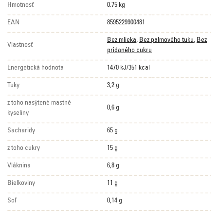
Hmotnosť
0.75 kg
EAN
8595229900481
Bez mlieka
,
Bez palmového tuku
,
Bez
Vlastnosť
pridaného cukru
Energetická hodnota
1470 kJ/351 kcal
Tuky
3,2 g
z toho nasýtené mastné
0,6 g
kyseliny
Sacharidy
65 g
z toho cukry
15 g
Vláknina
6,8 g
Bielkoviny
11 g
Soľ
0,14 g