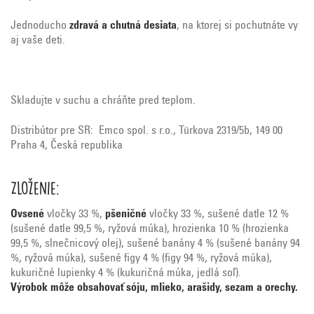
Jednoducho
zdravá a chutná desiata
, na ktorej si pochutnáte vy
aj vaše deti.
Skladujte v suchu a chráňte pred teplom.
Distribútor pre SR: Emco spol. s r.o., Türkova 2319/5b, 149 00
Praha 4, Česká republika
Zloženie:
Ovsené
vločky 33 %,
pšeničné
vločky 33 %, sušené datle 12 %
(sušené datle 99,5 %, ryžová múka), hrozienka 10 % (hrozienka
99,5 %, slnečnicový olej), sušené banány 4 % (sušené banány 94
%, ryžová múka), sušené figy 4 % (figy 94 %, ryžová múka),
kukuričné lupienky 4 % (kukuričná múka, jedlá soľ).
Výrobok môže obsahovať sóju, mlieko, arašidy, sezam a orechy.