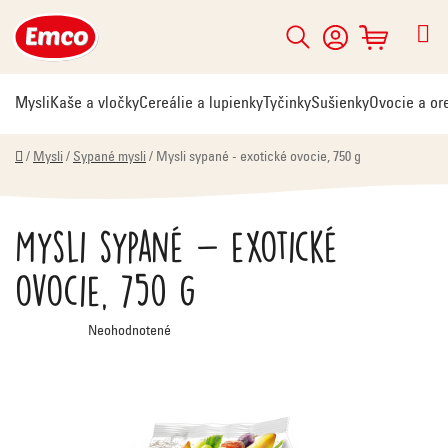
Prejsť
na
Hľadať
NÁKUPNÝ
obsah
KOŠÍK
Mysli
Kaše a vločky
Cereálie a lupienky
Tyčinky
Sušienky
Ovocie a or
Domov
/
Mysli
/
Sypané mysli
/
Mysli sypané - exotické ovocie, 750 g
Mysli sypané - exotické
ovocie, 750 g
Priemerné
Neohodnotené
hodnotenie
produktu
je
0,0
z
5
hviezdičiek.