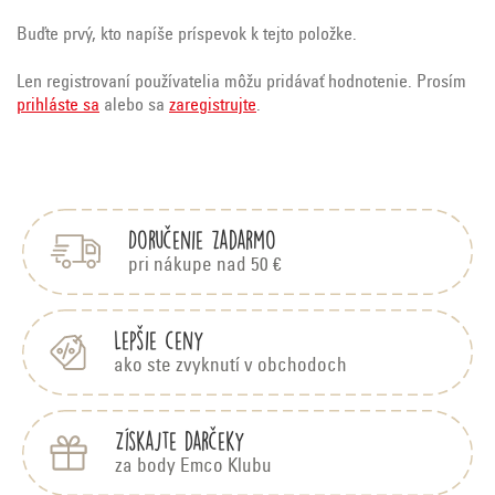
Buďte prvý, kto napíše príspevok k tejto položke.
Len registrovaní používatelia môžu pridávať hodnotenie. Prosím
prihláste sa
alebo sa
zaregistrujte
.
Z
á
p
Doručenie zadarmo
ä
t
pri nákupe nad 50 €
i
e
Lepšie ceny
ako ste zvyknutí v obchodoch
Získajte darčeky
za body Emco Klubu