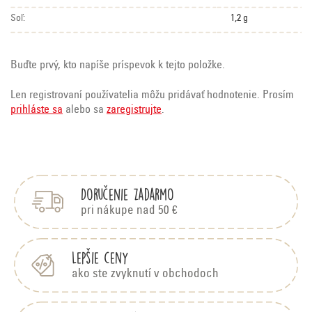
Soľ:
1,2 g
Buďte prvý, kto napíše príspevok k tejto položke.
Len registrovaní používatelia môžu pridávať hodnotenie. Prosím
prihláste sa
alebo sa
zaregistrujte
.
Z
á
p
Doručenie zadarmo
ä
t
pri nákupe nad 50 €
i
e
Lepšie ceny
ako ste zvyknutí v obchodoch