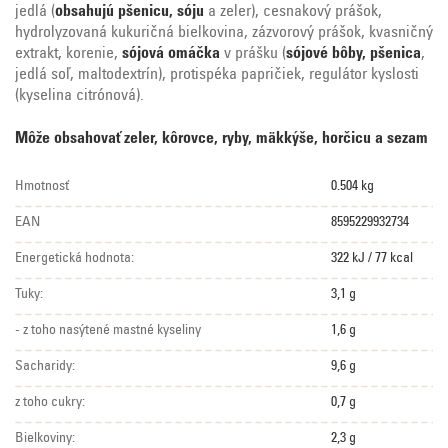
jedlá (
obsahujú pšenicu, sóju
a zeler), cesnakový prášok,
hydrolyzovaná kukuričná bielkovina, zázvorový prášok, kvasničný
extrakt, korenie,
sójová omáčka
v prášku (
sójové bôby, pšenica
,
jedlá soľ, maltodextrín), protispéka papričiek, regulátor kyslosti
(kyselina citrónová).
Môže obsahovať zeler, kôrovce, ryby, mäkkýše, horčicu a sezam
Hmotnosť
0.504 kg
EAN
8595229932734
Energetická hodnota:
322 kJ / 77 kcal
Tuky:
3,1 g
- z toho nasýtené mastné kyseliny
1,6 g
Sacharidy:
9,6 g
z toho cukry:
0,7 g
Bielkoviny:
2,3 g