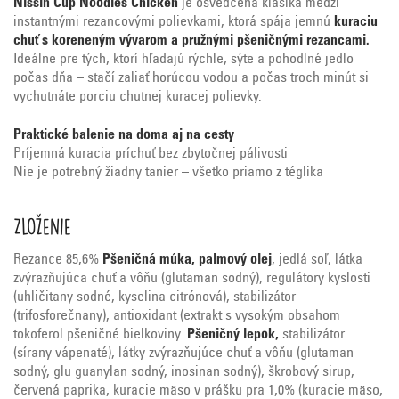
Nissin Cup Noodles Chicken
je osvedčená klasika medzi
instantnými rezancovými polievkami, ktorá spája jemnú
kuraciu
chuť s koreneným vývarom a pružnými pšeničnými rezancami.
Ideálne pre tých, ktorí hľadajú rýchle, sýte a pohodlné jedlo
počas dňa – stačí zaliať horúcou vodou a počas troch minút si
vychutnáte porciu chutnej kuracej polievky.
Praktické balenie na doma aj na cesty
Príjemná kuracia príchuť bez zbytočnej pálivosti
Nie je potrebný žiadny tanier – všetko priamo z téglika
Zloženie
Rezance 85,6%
Pšeničná múka, palmový olej
, jedlá soľ, látka
zvýrazňujúca chuť a vôňu (glutaman sodný), regulátory kyslosti
(uhličitany sodné, kyselina citrónová), stabilizátor
(trifosforečnany), antioxidant (extrakt s vysokým obsahom
tokoferol pšeničné bielkoviny.
Pšeničný lepok,
stabilizátor
(sírany vápenaté), látky zvýrazňujúce chuť a vôňu (glutaman
sodný, glu guanylan sodný, inosinan sodný), škrobový sirup,
červená paprika, kuracie mäso v prášku pra 1,0% (kuracie mäso,