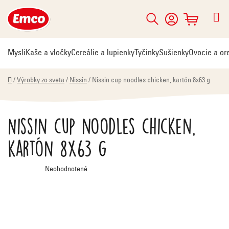
Prejsť
na
Hľadať
NÁKUPNÝ
obsah
KOŠÍK
Mysli
Kaše a vločky
Cereálie a lupienky
Tyčinky
Sušienky
Ovocie a or
Domov
/
Výrobky zo sveta
/
Nissin
/
Nissin cup noodles chicken, kartón 8x63 g
Nissin cup noodles chicken,
kartón 8x63 g
Priemerné
Neohodnotené
hodnotenie
produktu
je
0,0
z
5
hviezdičiek.