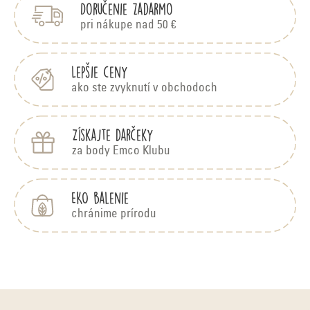
Doručenie zadarmo
ä
t
pri nákupe nad 50 €
i
e
Lepšie ceny
ako ste zvyknutí v obchodoch
Získajte darčeky
za body Emco Klubu
EKO balenie
chránime prírodu