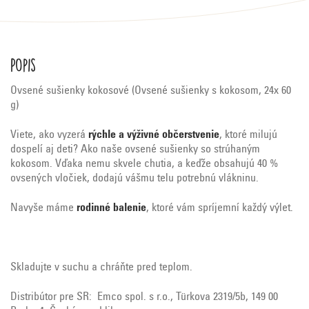
Popis
Ovsené sušienky kokosové (Ovsené sušienky s kokosom, 24x 60
g)
Viete, ako vyzerá
rýchle a výživné občerstvenie
, ktoré milujú
dospelí aj deti? Ako naše ovsené sušienky so strúhaným
kokosom. Vďaka nemu skvele chutia, a keďže obsahujú 40 %
ovsených vločiek, dodajú vášmu telu potrebnú vlákninu.
Navyše máme
rodinné balenie
, ktoré vám spríjemní každý výlet.
Skladujte v suchu a chráňte pred teplom.
Distribútor pre SR: Emco spol. s r.o., Türkova 2319/5b, 149 00