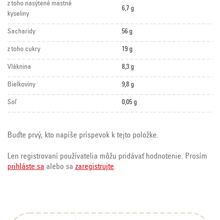
z toho nasýtené mastné
6,7 g
kyseliny
Sacharidy
56 g
z toho cukry
19 g
Vláknina
8,3 g
Bielkoviny
9,8 g
Soľ
0,05 g
Buďte prvý, kto napíše príspevok k tejto položke.
Len registrovaní používatelia môžu pridávať hodnotenie. Prosím
prihláste sa
alebo sa
zaregistrujte
.
Z
á
p