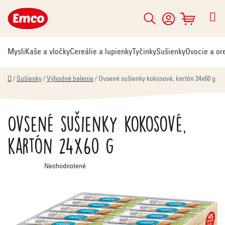
Prejsť
na
Hľadať
NÁKUPNÝ
obsah
KOŠÍK
Mysli
Kaše a vločky
Cereálie a lupienky
Tyčinky
Sušienky
Ovocie a or
Domov
/
Sušienky
/
Výhodné balenie
/
Ovsené sušienky kokosové, kartón 24x60 g
Ovsené sušienky kokosové,
kartón 24x60 g
Priemerné
Neohodnotené
hodnotenie
produktu
je
0,0
z
5
hviezdičiek.