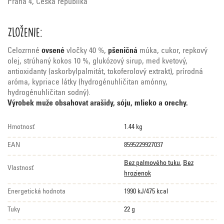
Praha 4, Česká republika
Zloženie:
Celozrnné
ovsené
vločky 40 %,
pšeničná
múka, cukor, repkový
olej, strúhaný kokos 10 %, glukózový sirup, med kvetový,
antioxidanty (askorbylpalmitát, tokoferolový extrakt), prírodná
aróma, kypriace látky (hydrogénuhličitan amónny,
hydrogénuhličitan sodný).
Výrobek muže obsahovat arašidy, sóju, mlieko a orechy.
Hmotnosť
1.44 kg
EAN
8595229927037
Bez palmového tuku
,
Bez
Vlastnosť
hrozienok
Energetická hodnota
1990 kJ/475 kcal
Tuky
22 g