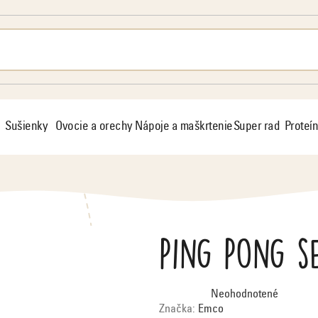
Sušienky
Ovocie a orechy
Nápoje a maškrtenie
Super rad
Proteín
Ping Pong s
Priemerné
Neohodnotené
hodnotenie
produktu
Značka:
Emco
je