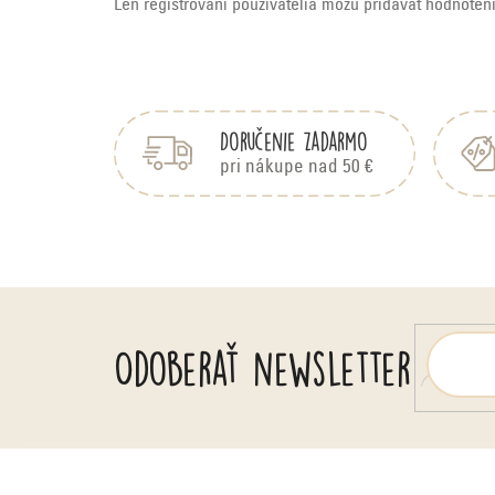
Len registrovaní používatelia môžu pridávať hodnoten
Z
á
p
Doručenie zadarmo
ä
pri nákupe nad 50 €
t
i
e
Odoberať newsletter