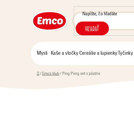
Prejsť
na
obsah
HĽADAŤ
Mysli
Kaše a vločky
Cereálie a lupienky
Tyčinky
Domov
/
Emco klub
/
Ping Pong set v púzdre