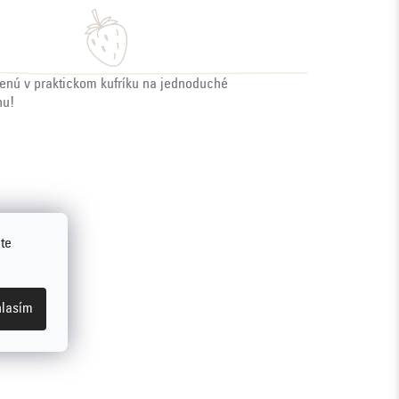
oženú v praktickom kufríku na jednoduché
nu!
te
lasím