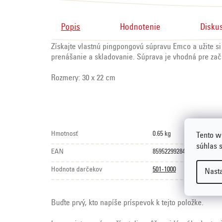
Popis
Hodnotenie
Disku
Získajte vlastnú pingpongovú súpravu Emco a užite si 
prenášanie a skladovanie. Súprava je vhodná pre zači
Rozmery: 30 x 22 cm
Hmotnosť
0.65 kg
Tento w
súhlas 
EAN
8595229928416
Hodnota darčekov
501-1000
Nast
Buďte prvý, kto napíše príspevok k tejto položke.