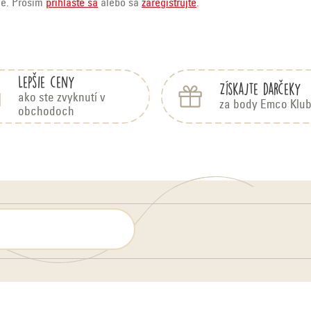
ie. Prosím
prihláste sa
alebo sa
zaregistrujte
.
Lepšie ceny
Získajte darčeky
ako ste zvyknutí v
za body Emco Klu
obchodoch