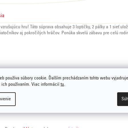
sia
vzrušujúcu hru! Táto súprava obsahuje 3 loptičky, 2 pálky a 1 sieť ul
atočníkov aj pokročilých hráčov. Ponúka skvelú zábavu pre celú rodi
eb používa súbory cookie. Ďalším prechádzaním tohto webu vyjadruje
s ich používaním. Viac informácií
tu
.
avenie
Súh