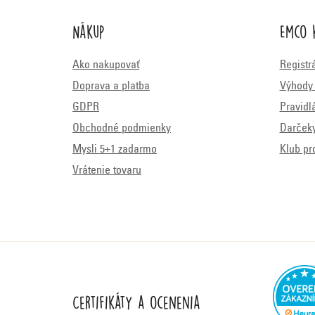
Nákup
Emco 
Ako nakupovať
Registr
Doprava a platba
Výhody 
GDPR
Pravidl
Obchodné podmienky
Darček
Mysli 5+1 zadarmo
Klub pr
Vrátenie tovaru
Certifikáty a ocenenia