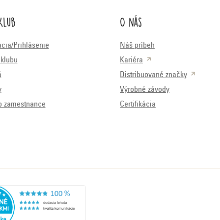
Klub
O nás
ácia/Prihlásenie
Náš príbeh
klubu
Kariéra
á
Distribuované značky
y
Výrobné závody
o zamestnance
Certifikácia