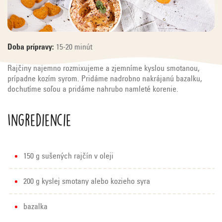
Doba prípravy:
15-20 minút
Rajčiny najemno rozmixujeme a zjemníme kyslou smotanou,
prípadne kozím syrom. Pridáme nadrobno nakrájanú bazalku,
dochutíme soľou a pridáme nahrubo namleté korenie.
Ingrediencie
150 g sušených rajčín v oleji
200 g kyslej smotany alebo kozieho syra
bazalka