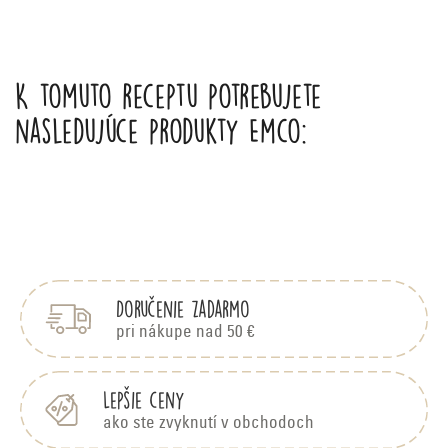
K tomuto receptu potrebujete
nasledujúce produkty Emco:
Z
á
p
Doručenie zadarmo
ä
t
pri nákupe nad 50 €
i
e
Lepšie ceny
ako ste zvyknutí v obchodoch