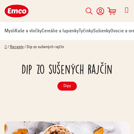
Prejsť
na
Hľadať
NÁKUPNÝ
obsah
KOŠÍK
Mysli
Kaše a vločky
Cereálie a lupienky
Tyčinky
Sušienky
Ovocie a or
Domov
/
Recepty
/
Dip zo sušených rajčín
Dip zo sušených rajčín
Dipy