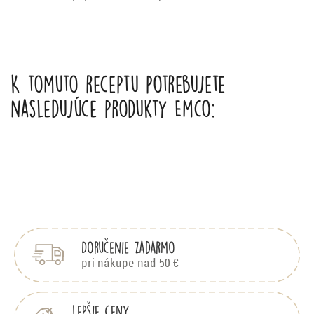
K tomuto receptu potrebujete
nasledujúce produkty Emco:
Z
á
p
Doručenie zadarmo
ä
t
pri nákupe nad 50 €
i
e
Lepšie ceny