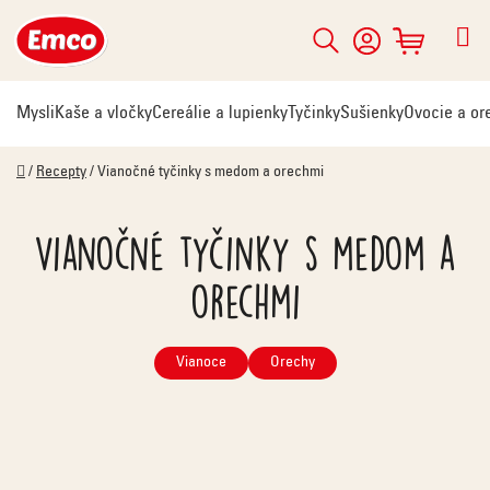
Prejsť
na
Hľadať
NÁKUPNÝ
obsah
KOŠÍK
Mysli
Kaše a vločky
Cereálie a lupienky
Tyčinky
Sušienky
Ovocie a or
Domov
/
Recepty
/
Vianočné tyčinky s medom a orechmi
Vianočné tyčinky s medom a
orechmi
Vianoce
Orechy