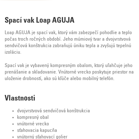
Spací vak Loap AGUJA
Loap AGUJA je spací vak, ktorý vám zabezpečí pohodlie a teplo
počas troch ročných období. Jeho múmiový tvar a dvojvrstvová
sendvičová konštrukcia zabraňujú úniku tepla a zvyšujú tepelnú
izoláciu.
Spací vak je vybavený kompresným obalom, ktorý uľahčuje jeho
prenášanie a skladovanie. Vnútorné vrecko poskytuje priestor na
uloženie drobností, ako sú kľúče alebo mobilný telefón.
Vlastnosti
dvojvrstvová sendvičová konštrukcia
kompresný obal
vnútorné vrecko
sťahovacia kapucňa
vnútorný sťahovací golier