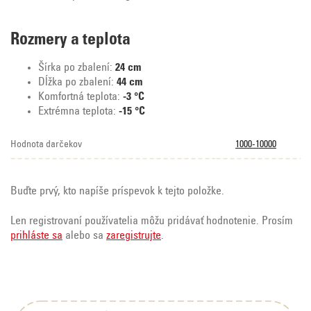
Rozmery a teplota
Šírka po zbalení:
24 cm
Dĺžka po zbalení:
44 cm
Komfortná teplota:
-3 °C
Extrémna teplota:
-15 °C
Hodnota darčekov
1000-10000
Buďte prvý, kto napíše príspevok k tejto položke.
Len registrovaní používatelia môžu pridávať hodnotenie. Prosím
prihláste sa
alebo sa
zaregistrujte
.
Z
á
p