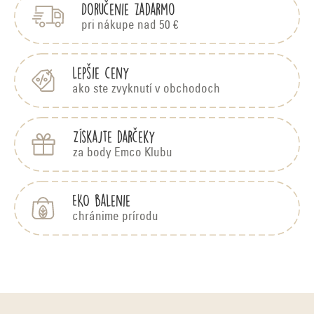
Doručenie zadarmo
ä
t
pri nákupe nad 50 €
i
e
Lepšie ceny
ako ste zvyknutí v obchodoch
Získajte darčeky
za body Emco Klubu
EKO balenie
chránime prírodu