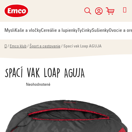
Prejsť
na
Hľadať
NÁKUPNÝ
obsah
KOŠÍK
Mysli
Kaše a vločky
Cereálie a lupienky
Tyčinky
Sušienky
Ovocie a or
Domov
/
Emco klub
/
Šport a cestovanie
/
Spací vak Loap AGUJA
Spací vak Loap AGUJA
Priemerné
Neohodnotené
hodnotenie
produktu
je
0,0
z
5
hviezdičiek.