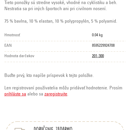
Tieto ponožky sú stredne vysoké, vhodné na cyklistiku a beh.
Nestratia sa pri iných športoch ani pri civilnom nosení.
75 % bavlna, 10 % elastan, 10 % polypropylén, 5 % polyamid.
Hmotnosť
0.04 kg
EAN
8595229924708
Hodnota darčekov
201-300
Buďte prvý, kto napíše príspevok k tejto položke.
Len registrovaní používatelia môžu pridávať hodnotenie. Prosím
prihláste sa
alebo sa
zaregistrujte
.
Z
á
p
Doručenie zadarmo
ä