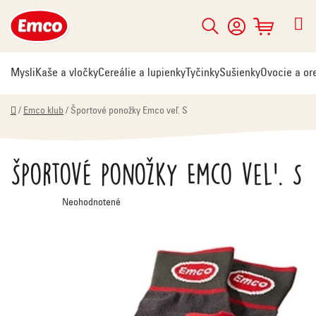
Prejsť
na
Hľadať
NÁKUPNÝ
obsah
KOŠÍK
Mysli
Kaše a vločky
Cereálie a lupienky
Tyčinky
Sušienky
Ovocie a or
Domov
/
Emco klub
/
Športové ponožky Emco veľ. S
Športové ponožky Emco veľ. S
Priemerné
Neohodnotené
hodnotenie
produktu
je
0,0
z
5
hviezdičiek.