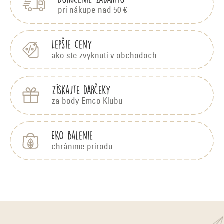
t
pri nákupe nad 50 €
i
e
Lepšie ceny
ako ste zvyknutí v obchodoch
Získajte darčeky
za body Emco Klubu
EKO balenie
chránime prírodu