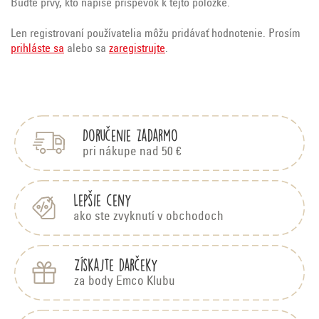
Buďte prvý, kto napíše príspevok k tejto položke.
Len registrovaní používatelia môžu pridávať hodnotenie. Prosím
prihláste sa
alebo sa
zaregistrujte
.
Z
á
p
Doručenie zadarmo
ä
t
pri nákupe nad 50 €
i
e
Lepšie ceny
ako ste zvyknutí v obchodoch
Získajte darčeky
za body Emco Klubu