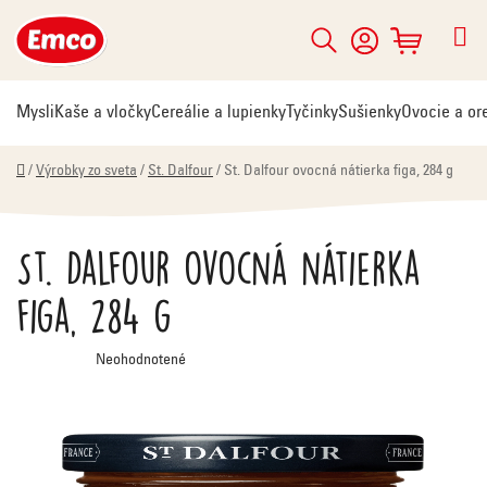
Prejsť
na
Hľadať
NÁKUPNÝ
obsah
KOŠÍK
Mysli
Kaše a vločky
Cereálie a lupienky
Tyčinky
Sušienky
Ovocie a or
Domov
/
Výrobky zo sveta
/
St. Dalfour
/
St. Dalfour ovocná nátierka figa, 284 g
St. Dalfour ovocná nátierka
figa, 284 g
Priemerné
Neohodnotené
hodnotenie
produktu
je
0,0
z
5
hviezdičiek.