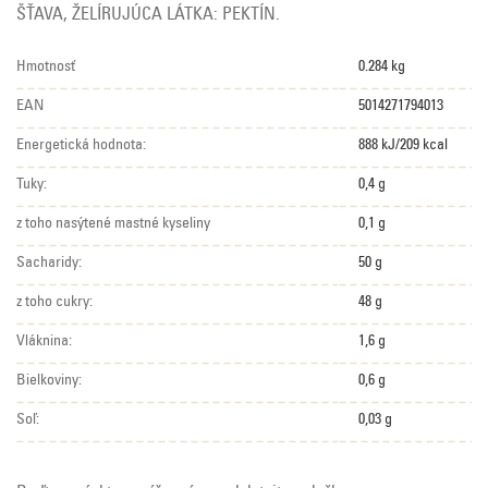
ŠŤAVA, ŽELÍRUJÚCA LÁTKA: PEKTÍN.
Hmotnosť
0.284 kg
EAN
5014271794013
Energetická hodnota:
888 kJ/209 kcal
Tuky:
0,4 g
z toho nasýtené mastné kyseliny
0,1 g
Sacharidy:
50 g
z toho cukry:
48 g
Vláknina:
1,6 g
Bielkoviny:
0,6 g
Soľ:
0,03 g