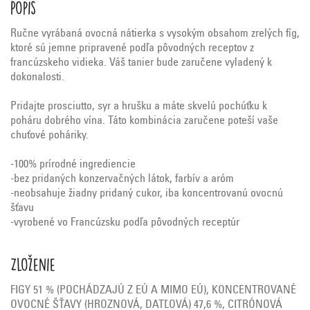
Popis
Ručne vyrábaná ovocná nátierka s vysokým obsahom zrelých fíg,
ktoré sú jemne pripravené podľa pôvodných receptov z
francúzskeho vidieka. Váš tanier bude zaručene vyladený k
dokonalosti.
Pridajte prosciutto, syr a hrušku a máte skvelú pochúťku k
poháru dobrého vína. Táto kombinácia zaručene poteší vaše
chuťové poháriky.
-100% prírodné ingrediencie
-bez pridaných konzervačných látok, farbív a aróm
-neobsahuje žiadny pridaný cukor, iba koncentrovanú ovocnú
šťavu
-vyrobené vo Francúzsku podľa pôvodných receptúr
Zloženie
FIGY 51 % (POCHÁDZAJÚ Z EÚ A MIMO EÚ), KONCENTROVANÉ
OVOCNÉ ŠŤAVY (HROZNOVÁ, DATĽOVÁ) 47,6 %, CITRÓNOVÁ