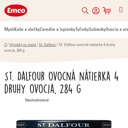
Prejsť
na
Hľadať
NÁKUPNÝ
obsah
KOŠÍK
Mysli
Kaše a vločky
Cereálie a lupienky
Tyčinky
Sušienky
Ovocie a or
Domov
/
Výrobky zo sveta
/
St. Dalfour
/
St. Dalfour ovocná nátierka 4 druhy
ovocia, 284 g
St. Dalfour ovocná nátierka 4
druhy ovocia, 284 g
Priemerné
Neohodnotené
hodnotenie
produktu
je
0,0
z
5
hviezdičiek.