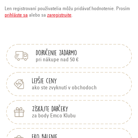
Len registrovaní používatelia môžu pridávať hodnotenie. Prosím
prihláste sa
alebo sa
zaregistrujte
.
Z
á
p
Doručenie zadarmo
ä
t
pri nákupe nad 50 €
i
e
Lepšie ceny
ako ste zvyknutí v obchodoch
Získajte darčeky
za body Emco Klubu
EKO balenie