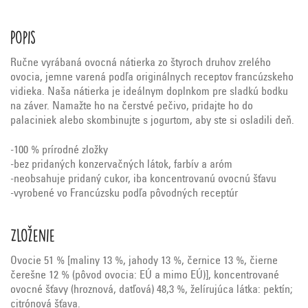
Popis
Ručne vyrábaná ovocná nátierka zo štyroch druhov zrelého
ovocia, jemne varená podľa originálnych receptov francúzskeho
vidieka. Naša nátierka je ideálnym doplnkom pre sladkú bodku
na záver. Namažte ho na čerstvé pečivo, pridajte ho do
palaciniek alebo skombinujte s jogurtom, aby ste si osladili deň.
-100 % prírodné zložky
-bez pridaných konzervačných látok, farbív a aróm
-neobsahuje pridaný cukor, iba koncentrovanú ovocnú šťavu
-vyrobené vo Francúzsku podľa pôvodných receptúr
Zloženie
Ovocie 51 % [maliny 13 %, jahody 13 %, černice 13 %, čierne
čerešne 12 % (pôvod ovocia: EÚ a mimo EÚ)], koncentrované
ovocné šťavy (hroznová, datľová) 48,3 %, želírujúca látka: pektín;
citrónová šťava.