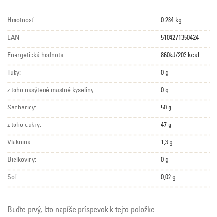
Hmotnosť
0.284 kg
EAN
5104271350424
Energetická hodnota:
860kJ/203 kcal
Tuky:
0 g
z toho nasýtené mastné kyseliny
0 g
Sacharidy:
50 g
z toho cukry:
47 g
Vláknina:
1,3 g
Bielkoviny:
0 g
Soľ:
0,02 g
Buďte prvý, kto napíše príspevok k tejto položke.