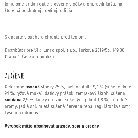
tomu sme pridali datle a ovsené vločky a pripravili kašu, na
ktorej si pochutnajú deti aj rodičia.
Skladujte v suchu a chráňte pred teplom.
Distribútor pre SR: Emco spol. s r.o., Türkova 2319/5b, 149 00
Praha 4, Česká republika
Zloženie
Celozrnné
ovsené
vločky 75 %, sušené datle 9,4 % (sušené datle
94 %, ryžová múka), datlový prášok, zemiakový škrob, sušená
smotana
2,5 %, kúsky mrazom sušených jahôd 1,8 %, prírodné
arómy, jedlá soľ, mletá sušená červená repa, regulátor kyslosti:
kyselina citrónová.
Výrobek môže obsahovat arašidy, sóju a orechy.