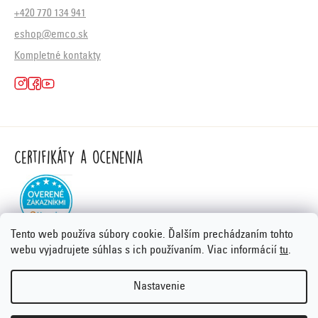
+420 770 134 941
eshop@emco.sk
Kompletné kontakty
Certifikáty a ocenenia
Tento web používa súbory cookie. Ďalším prechádzaním tohto
webu vyjadrujete súhlas s ich používaním. Viac informácií
tu
.
Nastavenie
Vytvoril Shoptet Premium
&
PORTA DESIGN
Copyright 2026
Emco.sk
. Všetky práva vyhradené.