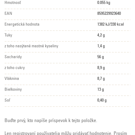
Hmotnosť
0.055 kg
EAN
8595229923640
Energetická hodnota
1382 kJ/330 kcal
Tuky
4,2 g
z toho nasýtené mastné kyseliny
1,4 g
Sacharidy
56 g
z toho cukry
8,9 g
Vláknina
8,7 g
Bielkoviny
13 g
Soľ
0,40 g
Buďte prvý, kto napíše príspevok k tejto položke.
Len registrovaní používatelia môžu pridávať hodnotenie. Prosím