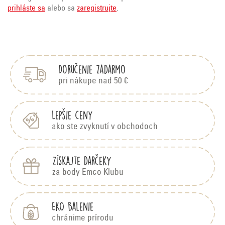
prihláste sa
alebo sa
zaregistrujte
.
Z
á
p
Doručenie zadarmo
ä
t
pri nákupe nad 50 €
i
e
Lepšie ceny
ako ste zvyknutí v obchodoch
Získajte darčeky
za body Emco Klubu
EKO balenie
chránime prírodu