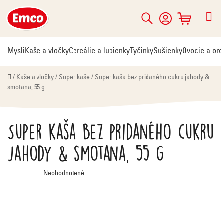
Prejsť
na
Hľadať
NÁKUPNÝ
obsah
KOŠÍK
Mysli
Kaše a vločky
Cereálie a lupienky
Tyčinky
Sušienky
Ovocie a or
Domov
/
Kaše a vločky
/
Super kaše
/
Super kaša bez pridaného cukru jahody &
smotana, 55 g
Super kaša bez pridaného cukru
jahody & smotana, 55 g
Priemerné
Neohodnotené
hodnotenie
produktu
je
0,0
z
5
hviezdičiek.