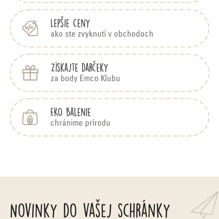
i
e
Lepšie ceny
ako ste zvyknutí v obchodoch
Získajte darčeky
za body Emco Klubu
EKO balenie
chránime prírodu
Novinky do vašej schránky