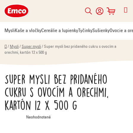
Prejsť
na
Hľadať
NÁKUPNÝ
obsah
KOŠÍK
Mysli
Kaše a vločky
Cereálie a lupienky
Tyčinky
Sušienky
Ovocie a or
Domov
/
Mysli
/
Super mysli
/
Super mysli bez pridaného cukru s ovocím a
orechmi, kartón 12 x 500 g
Super mysli bez pridaného
cukru s ovocím a orechmi,
kartón 12 x 500 g
Priemerné
Neohodnotené
hodnotenie
produktu
je
0,0
z