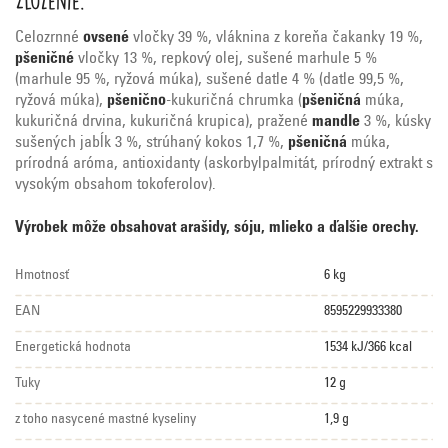
Celozrnné
ovsené
vločky 39 %, vláknina z koreňa čakanky 19 %,
pšeničné
vločky 13 %, repkový olej, sušené marhule 5 %
(marhule 95 %, ryžová múka), sušené datle 4 % (datle 99,5 %,
ryžová múka),
pšenično
-kukuričná chrumka (
pšeničná
múka,
kukuričná drvina, kukuričná krupica), pražené
mandle
3 %, kúsky
sušených jabĺk 3 %, strúhaný kokos 1,7 %,
pšeničná
múka,
prírodná aróma, antioxidanty (askorbylpalmitát, prírodný extrakt s
vysokým obsahom tokoferolov).
Výrobek môže obsahovat arašidy, sóju, mlieko a ďalšie orechy.
Hmotnosť
6 kg
EAN
8595229933380
Energetická hodnota
1534 kJ/366 kcal
Tuky
12 g
z toho nasycené mastné kyseliny
1,9 g