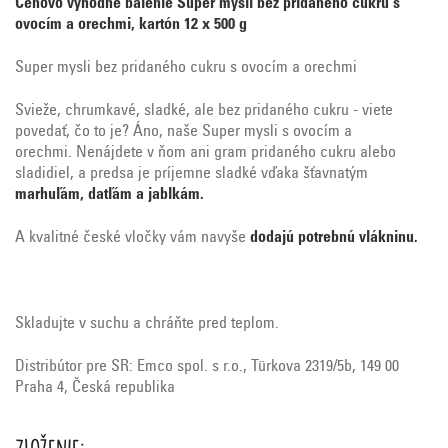
Cenovo výhodné balenie
Super mysli bez pridaného cukru s
ovocím a orechmi, kartón 12 x 500 g
Super mysli bez pridaného cukru s ovocím a orechmi
Svieže, chrumkavé, sladké, ale bez pridaného cukru - viete
povedať, čo to je? Áno, naše Super mysli s ovocím a
orechmi. Nenájdete v ňom ani gram pridaného cukru alebo
sladidiel, a predsa je príjemne sladké vďaka šťavnatým
marhuľám, datľám a jablkám.
A kvalitné české vločky vám navyše
dodajú potrebnú vlákninu.
Skladujte v suchu a chráňte pred teplom.
Distribútor pre SR: Emco spol. s r.o., Türkova 2319/5b, 149 00
Praha 4, Česká republika
Zloženie: