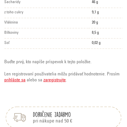
Sacharidy
46 g
z toho cukry
9,1 g
Vláknina
20 g
Bílkoviny
8,5 g
Soľ
0,02 g
Buďte prvý, kto napíše príspevok k tejto položke.
Len registrovaní používatelia môžu pridávať hodnotenie. Prosím
prihláste sa
alebo sa
zaregistrujte
.
Z
á
p
Doručenie zadarmo
ä
t
pri nákupe nad 50 €